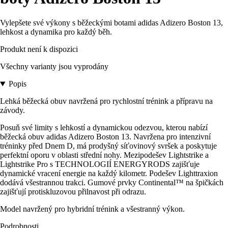
Vylepšete své výkony s běžeckými botami adidas Adizero Boston 13,
lehkost a dynamika pro každý běh.
Produkt není k dispozici
Všechny varianty jsou vyprodány
Popis
Lehká běžecká obuv navržená pro rychlostní trénink a přípravu na
závody.
Posuň své limity s lehkostí a dynamickou odezvou, kterou nabízí
běžecká obuv adidas Adizero Boston 13. Navržena pro intenzivní
tréninky před Dnem D, má prodyšný síťovinový svršek a poskytuje
perfektní oporu v oblasti střední nohy. Mezipodešev Lightstrike a
Lightstrike Pro s TECHNOLOGIÍ ENERGYRODS zajišťuje
dynamické vracení energie na každý kilometr. Podešev Lighttraxion
dodává všestrannou trakci. Gumové prvky Continental™ na špičkách
zajišťují protiskluzovou přilnavost při odrazu.
Model navržený pro hybridní trénink a všestranný výkon.
Podrobnosti