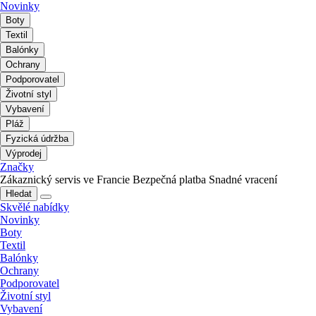
Novinky
Boty
Textil
Balónky
Ochrany
Podporovatel
Životní styl
Vybavení
Pláž
Fyzická údržba
Výprodej
Značky
Zákaznický servis ve Francie
Bezpečná platba
Snadné vracení
Hledat
Skvělé nabídky
Novinky
Boty
Textil
Balónky
Ochrany
Podporovatel
Životní styl
Vybavení