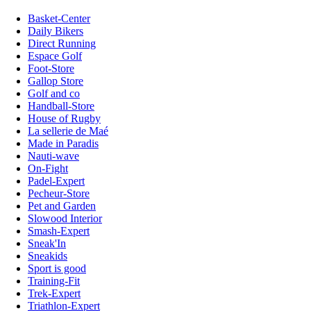
Basket-Center
Daily Bikers
Direct Running
Espace Golf
Foot-Store
Gallop Store
Golf and co
Handball-Store
House of Rugby
La sellerie de Maé
Made in Paradis
Nauti-wave
On-Fight
Padel-Expert
Pecheur-Store
Pet and Garden
Slowood Interior
Smash-Expert
Sneak'In
Sneakids
Sport is good
Training-Fit
Trek-Expert
Triathlon-Expert