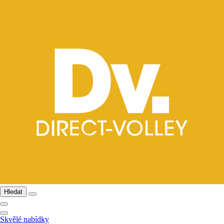
Hledat
Skvělé nabídky