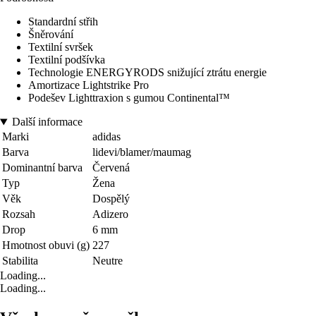
Standardní střih
Šněrování
Textilní svršek
Textilní podšívka
Technologie ENERGYRODS snižující ztrátu energie
Amortizace Lightstrike Pro
Podešev Lighttraxion s gumou Continental™
Další informace
Marki
adidas
Barva
lidevi/blamer/maumag
Dominantní barva
Červená
Typ
Žena
Věk
Dospělý
Rozsah
Adizero
Drop
6 mm
Hmotnost obuvi (g)
227
Stabilita
Neutre
Loading...
Loading...