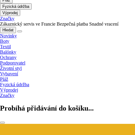
Pláž
Fyzická údržba
Výprodej
Značky
Zákaznický servis ve Francie
Bezpečná platba
Snadné vracení
Hledat
Novinky
Boty
Textil
Balónky
Ochrany
Podporovatel
Životní styl
Vybavení
Pláž
Fyzická údržba
Výprodej
Značky
Probíhá přidávání do košíku...