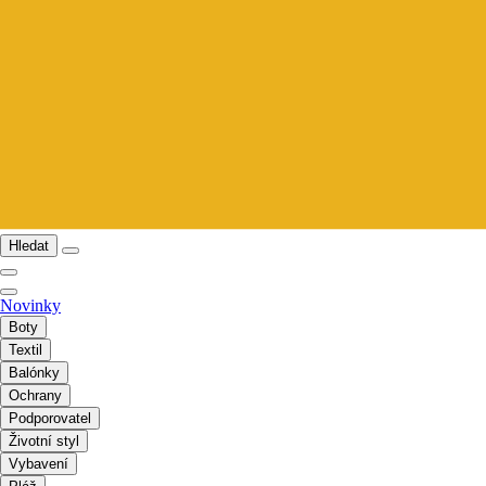
Hledat
Novinky
Boty
Textil
Balónky
Ochrany
Podporovatel
Životní styl
Vybavení