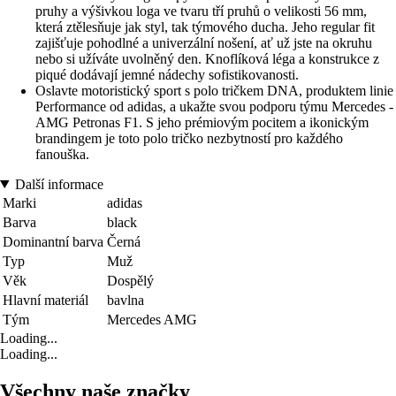
pruhy a výšivkou loga ve tvaru tří pruhů o velikosti 56 mm,
která ztělesňuje jak styl, tak týmového ducha. Jeho regular fit
zajišťuje pohodlné a univerzální nošení, ať už jste na okruhu
nebo si užíváte uvolněný den. Knoflíková léga a konstrukce z
piqué dodávají jemné nádechy sofistikovanosti.
Oslavte motoristický sport s polo tričkem DNA, produktem linie
Performance od adidas, a ukažte svou podporu týmu Mercedes -
AMG Petronas F1. S jeho prémiovým pocitem a ikonickým
brandingem je toto polo tričko nezbytností pro každého
fanouška.
Další informace
Marki
adidas
Barva
black
Dominantní barva
Černá
Typ
Muž
Věk
Dospělý
Hlavní materiál
bavlna
Tým
Mercedes AMG
Loading...
Loading...
Všechny naše značky