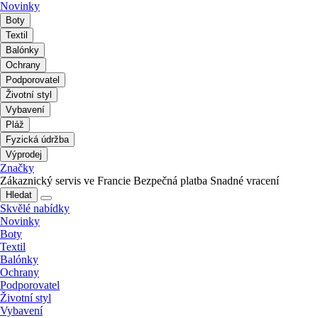
Novinky
Boty
Textil
Balónky
Ochrany
Podporovatel
Životní styl
Vybavení
Pláž
Fyzická údržba
Výprodej
Značky
Zákaznický servis ve Francie
Bezpečná platba
Snadné vracení
Hledat
Skvělé nabídky
Novinky
Boty
Textil
Balónky
Ochrany
Podporovatel
Životní styl
Vybavení