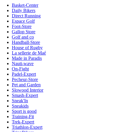
Basket-Center
Daily Bikers
Direct Running
Espace Golf
Foot-Store
Gallop Store
Golf and co
Handball-Store
House of Rugby
La sellerie de Maé
Made in Paradis
Nauti-wave
On-Fight
Padel-Expert
Pecheur-Store
Pet and Garden
Slowood Interior
Smash-Expert
Sneak'In
Sneakids
Sport is good
Training-Fit
Trek-Expert
Triathlon-Expert