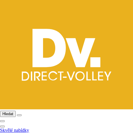
Hledat
Skvělé nabídky