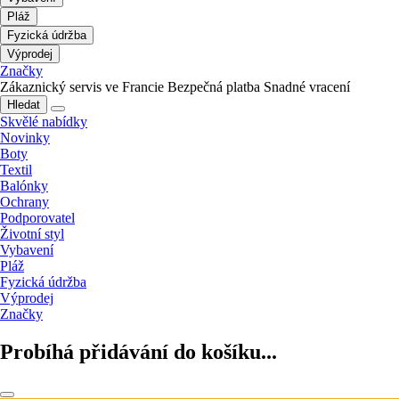
Pláž
Fyzická údržba
Výprodej
Značky
Zákaznický servis ve Francie
Bezpečná platba
Snadné vracení
Hledat
Skvělé nabídky
Novinky
Boty
Textil
Balónky
Ochrany
Podporovatel
Životní styl
Vybavení
Pláž
Fyzická údržba
Výprodej
Značky
Probíhá přidávání do košíku...