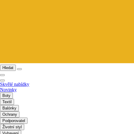
Hledat
Skvělé nabídky
Novinky
Boty
Textil
Balónky
Ochrany
Podporovatel
Životní styl
Vybavení