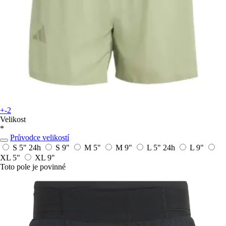
+-2
Velikost
*
Průvodce velikostí
S 5"
24h
S 9"
M 5"
M 9"
L 5"
24h
L 9"
XL 5"
XL 9"
Toto pole je povinné