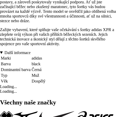
postavy, a zároveň poskytovaly vynikající podporu. Ať už jste
začínající běžec nebo zkušený maratonec, tyto šortky vás budou
provázet na každé výzvě. Tento model se osvědčil jako oblíbená volba
mnoha sportovců díky své všestrannosti a účinnosti, ať už na silnici,
stezce nebo dráze.
Zažijte vybavení, které splňuje vaše očekávání s šortky adidas XPR a
zlepšete svůj výkon při vašich příštích běžeckých sezeních. Jejich
technická inovace a ikonický styl dělají z těchto šortků skvělého
spojence pro vaše sportovní aktivity.
Další informace
Marki
adidas
Barva
black
Dominantní barva
Černá
Typ
Muž
Věk
Dospělý
Loading...
Loading...
Všechny naše značky