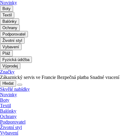
Novinky
Boty
Textil
Balónky
Ochrany
Podporovatel
Životní styl
Vybavení
Pláž
Fyzická údržba
Výprodej
Značky
Zákaznický servis ve Francie
Bezpečná platba
Snadné vracení
Hledat
Skvělé nabídky
Novinky
Boty
Textil
Balónky
Ochrany
Podporovatel
Životní styl
Vybavení