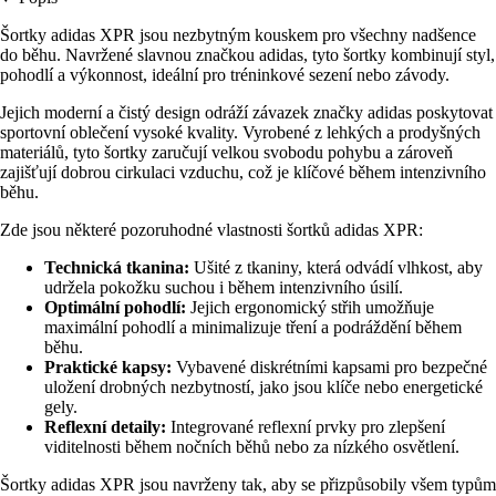
Šortky adidas XPR jsou nezbytným kouskem pro všechny nadšence
do běhu. Navržené slavnou značkou adidas, tyto šortky kombinují styl,
pohodlí a výkonnost, ideální pro tréninkové sezení nebo závody.
Jejich moderní a čistý design odráží závazek značky adidas poskytovat
sportovní oblečení vysoké kvality. Vyrobené z lehkých a prodyšných
materiálů, tyto šortky zaručují velkou svobodu pohybu a zároveň
zajišťují dobrou cirkulaci vzduchu, což je klíčové během intenzivního
běhu.
Zde jsou některé pozoruhodné vlastnosti šortků adidas XPR:
Technická tkanina:
Ušité z tkaniny, která odvádí vlhkost, aby
udržela pokožku suchou i během intenzivního úsilí.
Optimální pohodlí:
Jejich ergonomický střih umožňuje
maximální pohodlí a minimalizuje tření a podráždění během
běhu.
Praktické kapsy:
Vybavené diskrétními kapsami pro bezpečné
uložení drobných nezbytností, jako jsou klíče nebo energetické
gely.
Reflexní detaily:
Integrované reflexní prvky pro zlepšení
viditelnosti během nočních běhů nebo za nízkého osvětlení.
Šortky adidas XPR jsou navrženy tak, aby se přizpůsobily všem typům