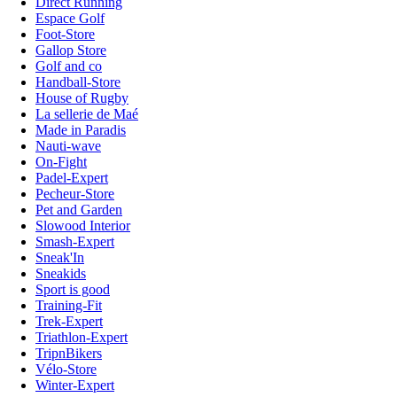
Direct Running
Espace Golf
Foot-Store
Gallop Store
Golf and co
Handball-Store
House of Rugby
La sellerie de Maé
Made in Paradis
Nauti-wave
On-Fight
Padel-Expert
Pecheur-Store
Pet and Garden
Slowood Interior
Smash-Expert
Sneak'In
Sneakids
Sport is good
Training-Fit
Trek-Expert
Triathlon-Expert
TripnBikers
Vélo-Store
Winter-Expert