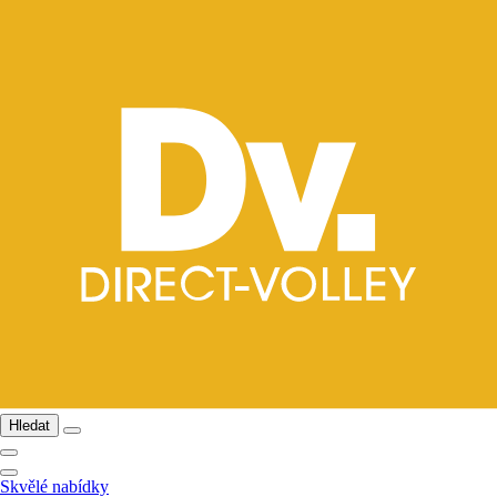
Hledat
Skvělé nabídky