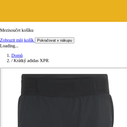
Mezisoučet košíku
Zobrazit můj košík
Pokračovat v nákupu
Loading...
Domů
/
Krátký adidas XPR