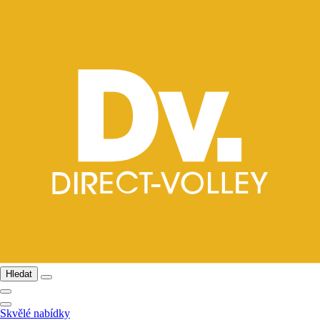
Hledat
Skvělé nabídky