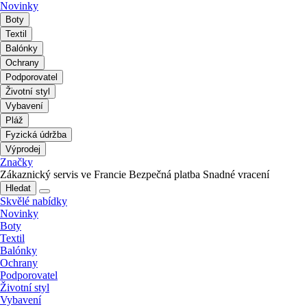
Novinky
Boty
Textil
Balónky
Ochrany
Podporovatel
Životní styl
Vybavení
Pláž
Fyzická údržba
Výprodej
Značky
Zákaznický servis ve Francie
Bezpečná platba
Snadné vracení
Hledat
Skvělé nabídky
Novinky
Boty
Textil
Balónky
Ochrany
Podporovatel
Životní styl
Vybavení