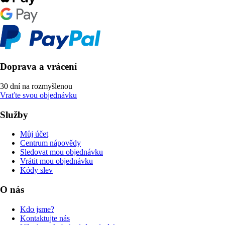
Doprava a vrácení
30 dní na rozmyšlenou
Vraťte svou objednávku
Služby
Můj účet
Centrum nápovědy
Sledovat mou objednávku
Vrátit mou objednávku
Kódy slev
O nás
Kdo jsme?
Kontaktujte nás