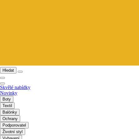
Hledat
Skvělé nabídky
Novinky
Boty
Textil
Balónky
Ochrany
Podporovatel
Životní styl
Vybavení