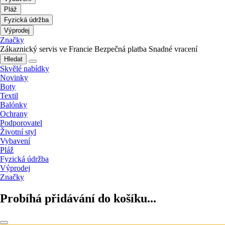
Pláž
Fyzická údržba
Výprodej
Značky
Zákaznický servis ve Francie
Bezpečná platba
Snadné vracení
Hledat
Skvělé nabídky
Novinky
Boty
Textil
Balónky
Ochrany
Podporovatel
Životní styl
Vybavení
Pláž
Fyzická údržba
Výprodej
Značky
Probíhá přidávání do košíku...