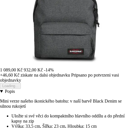
1 089,00 Kč
932,00 Kč
-14%
+46,60 Kč
ziskate na dalsi objednavku
Pripsano po potvrzeni vasi
objednavky
Loading...
Popis
Mini verze našeho ikonického batohu: v naší barvě Black Denim se
silnou rukojetí
Uložte si své věci do kompaktního hlavního oddílu a do přední
kapsy na zip
Výška: 33,5 cm, Šířka: 23 cm, Hloubka: 15 cm