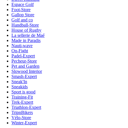
Espace Golf
Foot-Store
Gallop Store
Golf and co
Handball-Store
House of Rugby
La sellerie de Maé
Made in Paradis
Nauti-wave
On-Fight
Padel-Expert
Pecheur-Store
Pet and Garden
Slowood Interior
Smash-Expert
Sneak'In
Sneakids
Sport is good
Training-Fit
Trek-Expert
Triathlon-Expert
TripnBikers
Vélo-Store
Winter-Expert