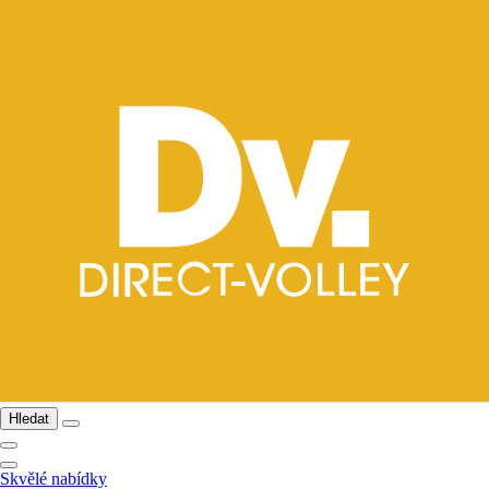
Hledat
Skvělé nabídky