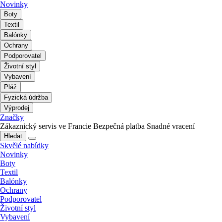
Novinky
Boty
Textil
Balónky
Ochrany
Podporovatel
Životní styl
Vybavení
Pláž
Fyzická údržba
Výprodej
Značky
Zákaznický servis ve Francie
Bezpečná platba
Snadné vracení
Hledat
Skvělé nabídky
Novinky
Boty
Textil
Balónky
Ochrany
Podporovatel
Životní styl
Vybavení