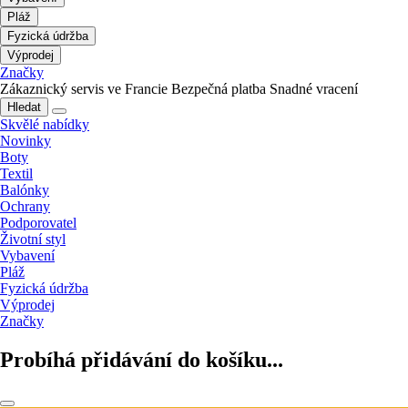
Pláž
Fyzická údržba
Výprodej
Značky
Zákaznický servis ve Francie
Bezpečná platba
Snadné vracení
Hledat
Skvělé nabídky
Novinky
Boty
Textil
Balónky
Ochrany
Podporovatel
Životní styl
Vybavení
Pláž
Fyzická údržba
Výprodej
Značky
Probíhá přidávání do košíku...