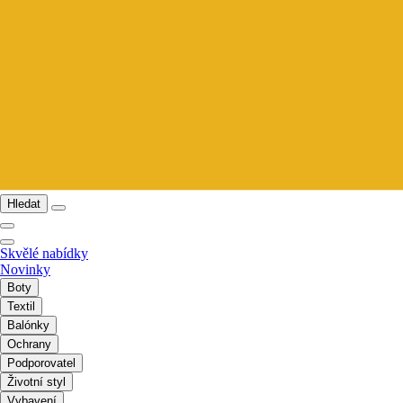
Hledat
Skvělé nabídky
Novinky
Boty
Textil
Balónky
Ochrany
Podporovatel
Životní styl
Vybavení