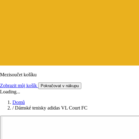
Mezisoučet košíku
Zobrazit můj košík
Pokračovat v nákupu
Loading...
Domů
/
Dámské tenisky adidas VL Court FC