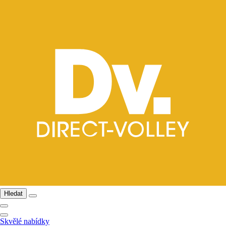
Hledat
Skvělé nabídky