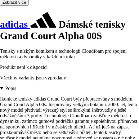
Zobrazit více
adidas
Dámské tenisky
Grand Court Alpha 00S
Tenisky s nízkým kotníkem a technologií Cloudfoam pro spojení
měkkosti a dynamiky v každém kroku.
Produkt není k dispozici
Všechny varianty jsou vyprodány
Popis
Ikonické tenisky adidas Grand Court byly přepracovány s modelem
Grand Court Alpha 00s. Inspirovány velkými botami z 2000. let, tento
nový model předvádí výrazný styl se širokými šněrovadly a ještě
odvážnějšími 3 pruhy. Technologie Cloudfoam zajišťuje měkkost a
dynamiku, zatímco gumová podrážka garantuje spolehlivou přilnavost
na sportovních hřištích i v městských ulicích. Ať už jdeš na zápas,
prozkoumáváš město nebo se setkáváš s přáteli, tento klasický
současný model neunikne pozornosti a zároveň se postará o tvé nohy.