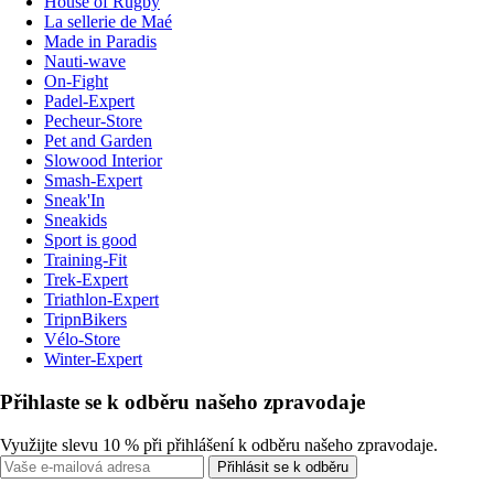
House of Rugby
La sellerie de Maé
Made in Paradis
Nauti-wave
On-Fight
Padel-Expert
Pecheur-Store
Pet and Garden
Slowood Interior
Smash-Expert
Sneak'In
Sneakids
Sport is good
Training-Fit
Trek-Expert
Triathlon-Expert
TripnBikers
Vélo-Store
Winter-Expert
Přihlaste se k odběru našeho zpravodaje
Využijte slevu 10 % při přihlášení k odběru našeho zpravodaje.
Přihlásit se k odběru