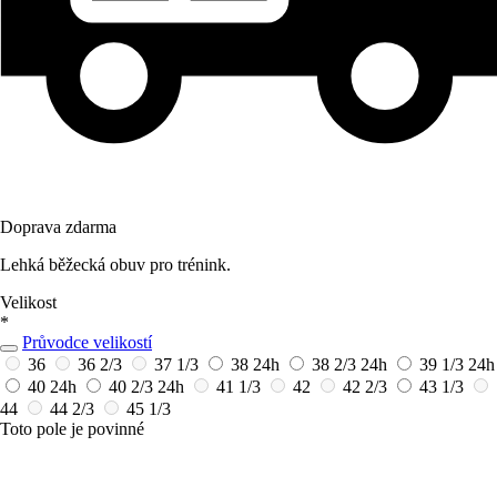
Doprava zdarma
Lehká běžecká obuv pro trénink.
Velikost
*
Průvodce velikostí
36
36 2/3
37 1/3
38
24h
38 2/3
24h
39 1/3
24h
40
24h
40 2/3
24h
41 1/3
42
42 2/3
43 1/3
44
44 2/3
45 1/3
Toto pole je povinné