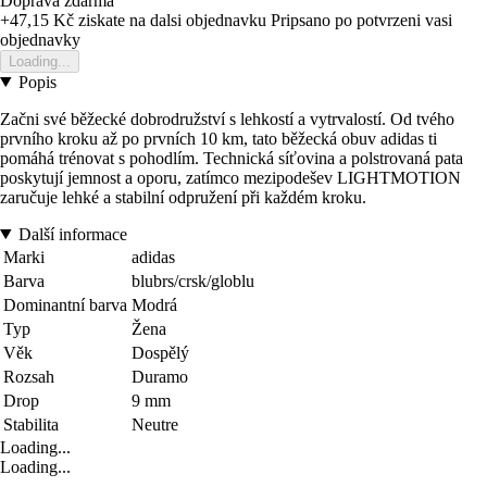
Doprava zdarma
+47,15 Kč
ziskate na dalsi objednavku
Pripsano po potvrzeni vasi
objednavky
Loading...
Popis
Začni své běžecké dobrodružství s lehkostí a vytrvalostí. Od tvého
prvního kroku až po prvních 10 km, tato běžecká obuv adidas ti
pomáhá trénovat s pohodlím. Technická síťovina a polstrovaná pata
poskytují jemnost a oporu, zatímco mezipodešev LIGHTMOTION
zaručuje lehké a stabilní odpružení při každém kroku.
Další informace
Marki
adidas
Barva
blubrs/crsk/globlu
Dominantní barva
Modrá
Typ
Žena
Věk
Dospělý
Rozsah
Duramo
Drop
9 mm
Stabilita
Neutre
Loading...
Loading...