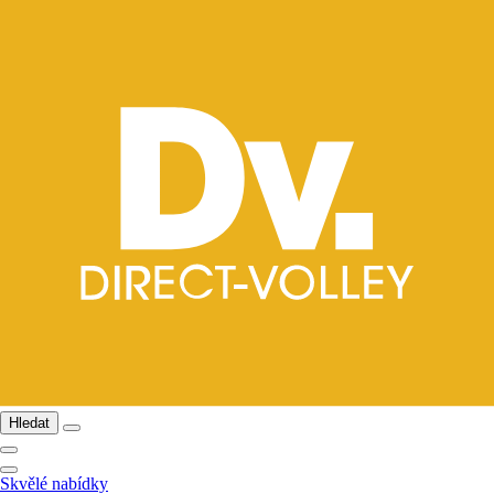
Hledat
Skvělé nabídky