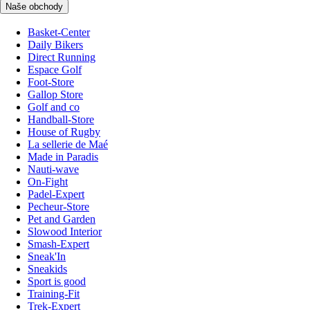
Naše obchody
Basket-Center
Daily Bikers
Direct Running
Espace Golf
Foot-Store
Gallop Store
Golf and co
Handball-Store
House of Rugby
La sellerie de Maé
Made in Paradis
Nauti-wave
On-Fight
Padel-Expert
Pecheur-Store
Pet and Garden
Slowood Interior
Smash-Expert
Sneak'In
Sneakids
Sport is good
Training-Fit
Trek-Expert