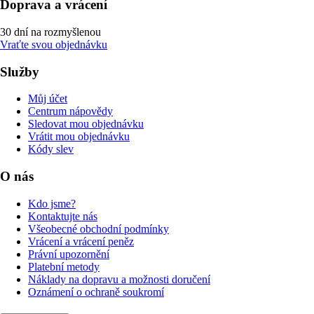
Doprava a vrácení
30 dní na rozmyšlenou
Vraťte svou objednávku
Služby
Můj účet
Centrum nápovědy
Sledovat mou objednávku
Vrátit mou objednávku
Kódy slev
O nás
Kdo jsme?
Kontaktujte nás
Všeobecné obchodní podmínky
Vrácení a vrácení peněz
Právní upozornění
Platební metody
Náklady na dopravu a možnosti doručení
Oznámení o ochraně soukromí