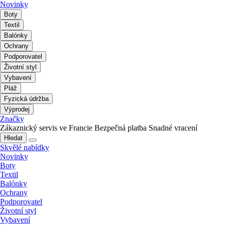
Novinky
Boty
Textil
Balónky
Ochrany
Podporovatel
Životní styl
Vybavení
Pláž
Fyzická údržba
Výprodej
Značky
Zákaznický servis ve Francie
Bezpečná platba
Snadné vracení
Hledat
Skvělé nabídky
Novinky
Boty
Textil
Balónky
Ochrany
Podporovatel
Životní styl
Vybavení