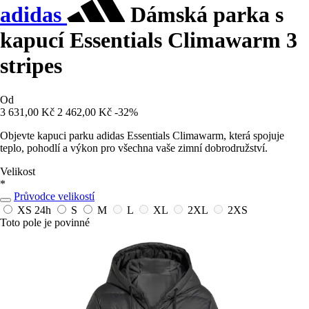
adidas
Dámská parka s
kapucí Essentials Climawarm 3
stripes
Od
3 631,00 Kč
2 462,00 Kč
-32%
Objevte kapuci parku adidas Essentials Climawarm, která spojuje
teplo, pohodlí a výkon pro všechna vaše zimní dobrodružství.
Velikost
*
Průvodce velikostí
XS
24h
S
M
L
XL
2XL
2XS
Toto pole je povinné