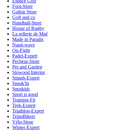
Espace Golf
Foot-Store
Gallop Store
Golf and co
Handball-Store
House of Rugby
La sellerie de Maé
Made in Paradis
Nauti-wave
On-Fight
Padel-Expert
Pecheur-Store
Pet and Garden
Slowood Interior
Smash-Expert
Sneak'In
Sneakids
Sport is good
Training-Fit
Trek-Expert
Triathlon-Expert
TripnBikers
Vélo-Store
Winter-Expert