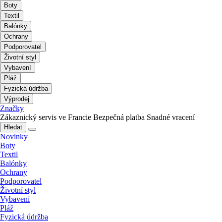
Boty
Textil
Balónky
Ochrany
Podporovatel
Životní styl
Vybavení
Pláž
Fyzická údržba
Výprodej
Značky
Zákaznický servis ve Francie
Bezpečná platba
Snadné vracení
Hledat
Novinky
Boty
Textil
Balónky
Ochrany
Podporovatel
Životní styl
Vybavení
Pláž
Fyzická údržba