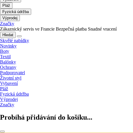
Pláž
Fyzická údržba
Výprodej
Značky
Zákaznický servis ve Francie
Bezpečná platba
Snadné vracení
Hledat
Skvělé nabídky
Novinky
Boty
Textil
Balónky
Ochrany
Podporovatel
Životní styl
Vybavení
Pláž
Fyzická údržba
Výprodej
Značky
Probíhá přidávání do košíku...