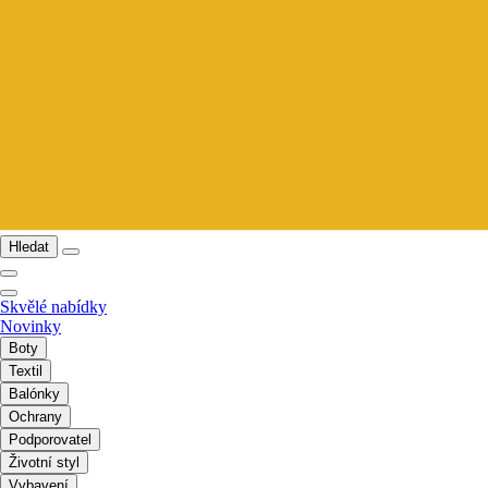
Hledat
Skvělé nabídky
Novinky
Boty
Textil
Balónky
Ochrany
Podporovatel
Životní styl
Vybavení