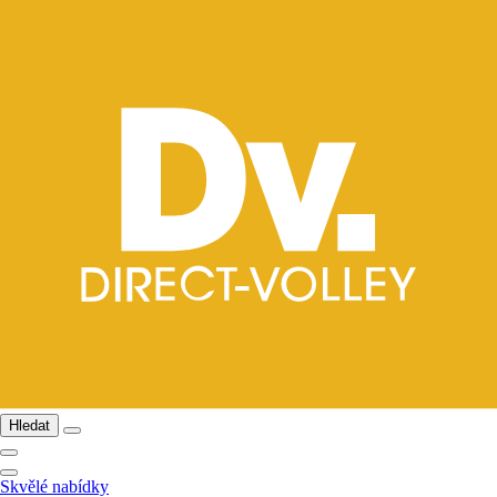
Hledat
Skvělé nabídky