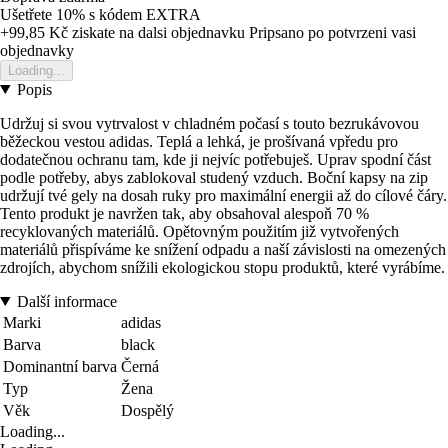
Ušetřete 10%
s kódem
EXTRA
+99,85 Kč
ziskate na dalsi objednavku
Pripsano po potvrzeni vasi
objednavky
Loading...
Popis
Udržuj si svou vytrvalost v chladném počasí s touto bezrukávovou
běžeckou vestou adidas. Teplá a lehká, je prošívaná vpředu pro
dodatečnou ochranu tam, kde ji nejvíc potřebuješ. Uprav spodní část
podle potřeby, abys zablokoval studený vzduch. Boční kapsy na zip
udržují tvé gely na dosah ruky pro maximální energii až do cílové čáry.
Tento produkt je navržen tak, aby obsahoval alespoň 70 %
recyklovaných materiálů. Opětovným použitím již vytvořených
materiálů přispíváme ke snížení odpadu a naší závislosti na omezených
zdrojích, abychom snížili ekologickou stopu produktů, které vyrábíme.
Další informace
Marki
adidas
Barva
black
Dominantní barva
Černá
Typ
Žena
Věk
Dospělý
Loading...