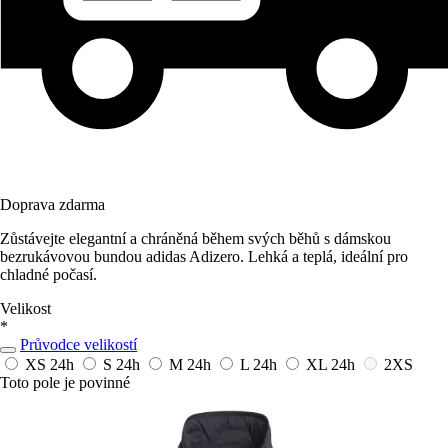
Doprava zdarma
Zůstávejte elegantní a chráněná během svých běhů s dámskou
bezrukávovou bundou adidas Adizero. Lehká a teplá, ideální pro
chladné počasí.
Velikost
*
Průvodce velikostí
XS
24h
S
24h
M
24h
L
24h
XL
24h
2XS
Toto pole je povinné