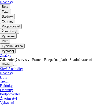
Novinky
Boty
Textil
Balónky
Ochrany
Podporovatel
Životní styl
Vybavení
Pláž
Fyzická údržba
Výprodej
Značky
Zákaznický servis ve Francie
Bezpečná platba
Snadné vracení
Hledat
Skvělé nabídky
Novinky
Boty
Textil
Balónky
Ochrany
Podporovatel
Životní styl
Vybavení