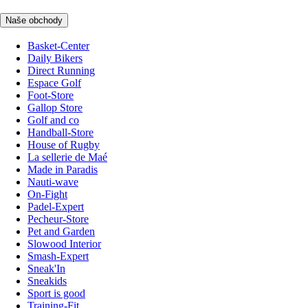
Naše obchody
Basket-Center
Daily Bikers
Direct Running
Espace Golf
Foot-Store
Gallop Store
Golf and co
Handball-Store
House of Rugby
La sellerie de Maé
Made in Paradis
Nauti-wave
On-Fight
Padel-Expert
Pecheur-Store
Pet and Garden
Slowood Interior
Smash-Expert
Sneak'In
Sneakids
Sport is good
Training-Fit