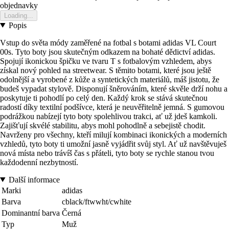
objednavky
Loading...
Popis
Vstup do světa módy zaměřené na fotbal s botami adidas VL Court
00s. Tyto boty jsou skutečným odkazem na bohaté dědictví adidas.
Spojují ikonickou špičku ve tvaru T s fotbalovým vzhledem, abys
získal nový pohled na streetwear. S těmito botami, které jsou ještě
odolnější a vyrobené z kůže a syntetických materiálů, máš jistotu, že
budeš vypadat stylově. Disponují šněrováním, které skvěle drží nohu a
poskytuje ti pohodlí po celý den. Každý krok se stává skutečnou
radostí díky textilní podšívce, která je neuvěřitelně jemná. S gumovou
podrážkou nabízejí tyto boty spolehlivou trakci, ať už jdeš kamkoli.
Zajišťují skvélé stabilitu, abys mohl pohodlně a sebejistě chodit.
Navrženy pro všechny, kteří milují kombinaci ikonických a moderních
vzhledů, tyto boty ti umožní jasně vyjádřit svůj styl. Ať už navštěvuješ
nová místa nebo trávíš čas s přáteli, tyto boty se rychle stanou tvou
každodenní nezbytností.
Další informace
Marki
adidas
Barva
cblack/ftwwht/cwhite
Dominantní barva
Černá
Typ
Muž