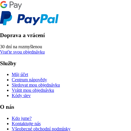
Doprava a vrácení
30 dní na rozmyšlenou
Vraťte svou objednávku
Služby
Můj účet
Centrum nápovědy
Sledovat mou objednávku
Vrátit mou objednávku
Kódy slev
O nás
Kdo jsme?
Kontaktujte nás
Všeobecné obchodní podmínky