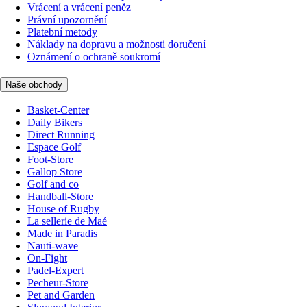
Vrácení a vrácení peněz
Právní upozornění
Platební metody
Náklady na dopravu a možnosti doručení
Oznámení o ochraně soukromí
Naše obchody
Basket-Center
Daily Bikers
Direct Running
Espace Golf
Foot-Store
Gallop Store
Golf and co
Handball-Store
House of Rugby
La sellerie de Maé
Made in Paradis
Nauti-wave
On-Fight
Padel-Expert
Pecheur-Store
Pet and Garden