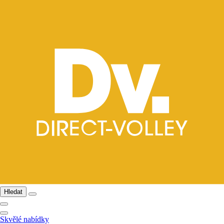
Hledat
Skvělé nabídky