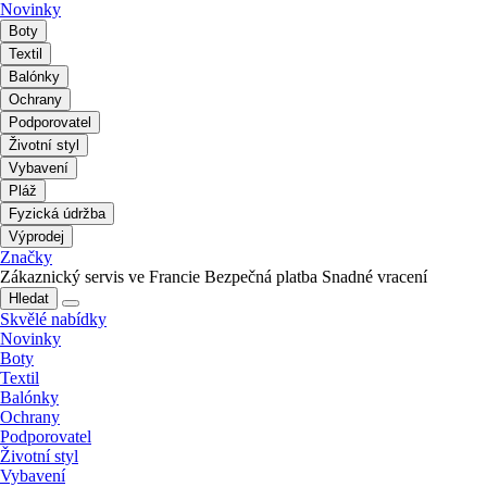
Novinky
Boty
Textil
Balónky
Ochrany
Podporovatel
Životní styl
Vybavení
Pláž
Fyzická údržba
Výprodej
Značky
Zákaznický servis ve Francie
Bezpečná platba
Snadné vracení
Hledat
Skvělé nabídky
Novinky
Boty
Textil
Balónky
Ochrany
Podporovatel
Životní styl
Vybavení