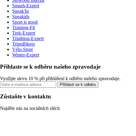
Slowood Interior
Smash-Expert
Sneak'In
Sneakids
Sport is good
Training-Fit
Trek-Expert
Triathlon-Expert
TripnBikers
Vélo-Store
Winter-Expert
Přihlaste se k odběru našeho zpravodaje
Využijte slevu 10 % při přihlášení k odběru našeho zpravodaje.
Přihlásit se k odběru
Zůstaňte v kontaktu
Najděte nás na sociálních sítích