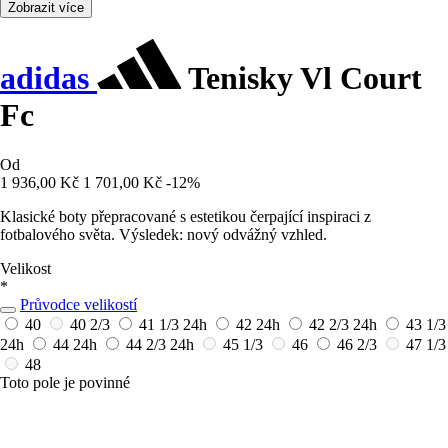
Zobrazit více
adidas
Tenisky Vl Court
Fc
Od
1 936,00 Kč
1 701,00 Kč
-12%
Klasické boty přepracované s estetikou čerpající inspiraci z
fotbalového světa. Výsledek: nový odvážný vzhled.
Velikost
*
Průvodce velikostí
40
40 2/3
41 1/3
24h
42
24h
42 2/3
24h
43 1/3
24h
44
24h
44 2/3
24h
45 1/3
46
46 2/3
47 1/3
48
Toto pole je povinné