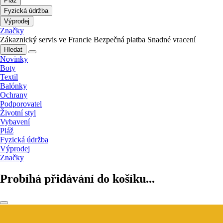
Pláž
Fyzická údržba
Výprodej
Značky
Zákaznický servis ve Francie
Bezpečná platba
Snadné vracení
Hledat
Novinky
Boty
Textil
Balónky
Ochrany
Podporovatel
Životní styl
Vybavení
Pláž
Fyzická údržba
Výprodej
Značky
Probíhá přidávání do košíku...