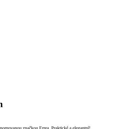
n
 renomovanou značkou Errea. Praktické a elegantní!