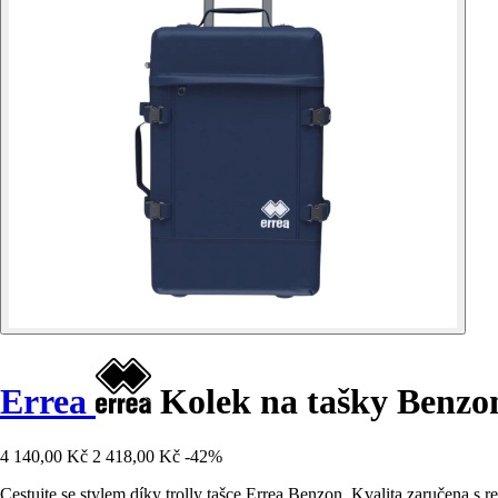
Errea
Kolek na tašky Benzo
4 140,00 Kč
2 418,00 Kč
-42%
Cestujte se stylem díky trolly tašce Errea Benzon. Kvalita zaručena s