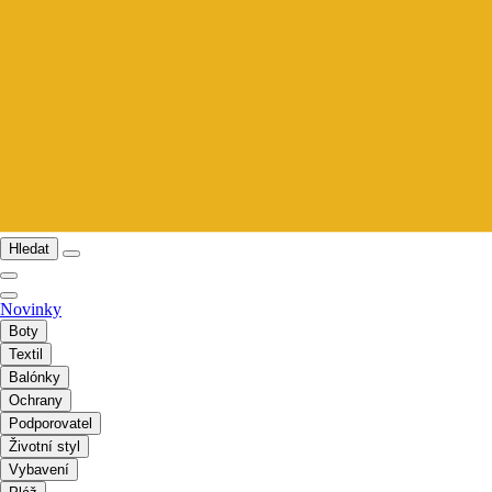
Hledat
Novinky
Boty
Textil
Balónky
Ochrany
Podporovatel
Životní styl
Vybavení