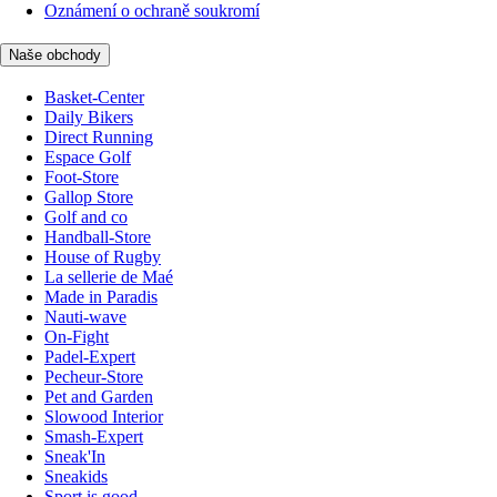
Oznámení o ochraně soukromí
Naše obchody
Basket-Center
Daily Bikers
Direct Running
Espace Golf
Foot-Store
Gallop Store
Golf and co
Handball-Store
House of Rugby
La sellerie de Maé
Made in Paradis
Nauti-wave
On-Fight
Padel-Expert
Pecheur-Store
Pet and Garden
Slowood Interior
Smash-Expert
Sneak'In
Sneakids
Sport is good