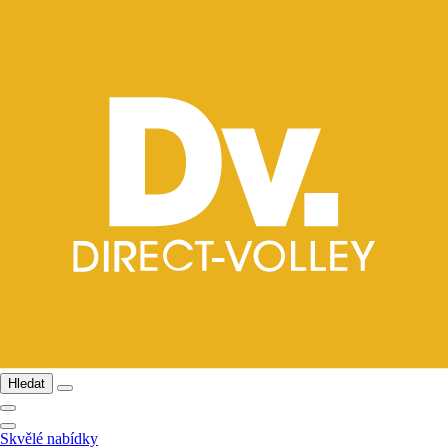
Hledat
Skvělé nabídky