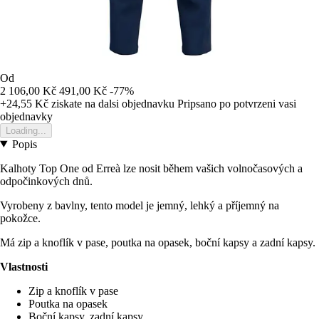
Od
2 106,00 Kč
491,00 Kč
-77%
+24,55 Kč
ziskate na dalsi objednavku
Pripsano po potvrzeni vasi
objednavky
Loading...
Popis
Kalhoty Top One od Erreà lze nosit během vašich volnočasových a
odpočinkových dnů.
Vyrobeny z bavlny, tento model je jemný, lehký a příjemný na
pokožce.
Má zip a knoflík v pase, poutka na opasek, boční kapsy a zadní kapsy.
Vlastnosti
Zip a knoflík v pase
Poutka na opasek
Boční kapsy, zadní kapsy