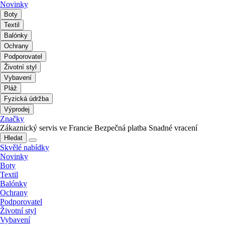
Novinky
Boty
Textil
Balónky
Ochrany
Podporovatel
Životní styl
Vybavení
Pláž
Fyzická údržba
Výprodej
Značky
Zákaznický servis ve Francie
Bezpečná platba
Snadné vracení
Hledat
Skvělé nabídky
Novinky
Boty
Textil
Balónky
Ochrany
Podporovatel
Životní styl
Vybavení