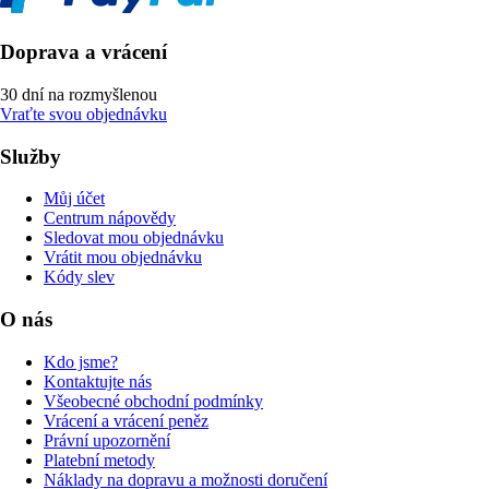
Doprava a vrácení
30 dní na rozmyšlenou
Vraťte svou objednávku
Služby
Můj účet
Centrum nápovědy
Sledovat mou objednávku
Vrátit mou objednávku
Kódy slev
O nás
Kdo jsme?
Kontaktujte nás
Všeobecné obchodní podmínky
Vrácení a vrácení peněz
Právní upozornění
Platební metody
Náklady na dopravu a možnosti doručení