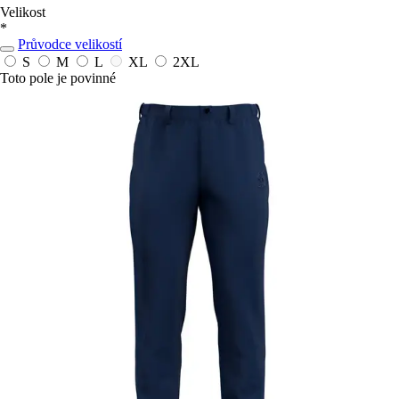
Velikost
*
Průvodce velikostí
S
M
L
XL
2XL
Toto pole je povinné