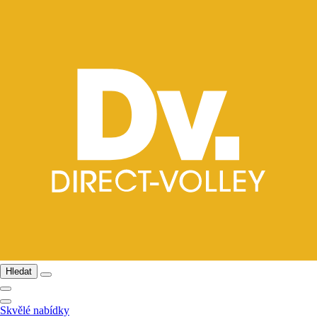
Hledat
Skvělé nabídky