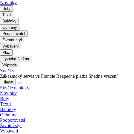
Novinky
Boty
Textil
Balónky
Ochrany
Podporovatel
Životní styl
Vybavení
Pláž
Fyzická údržba
Výprodej
Značky
Zákaznický servis ve Francie
Bezpečná platba
Snadné vracení
Hledat
Skvělé nabídky
Novinky
Boty
Textil
Balónky
Ochrany
Podporovatel
Životní styl
Vybavení