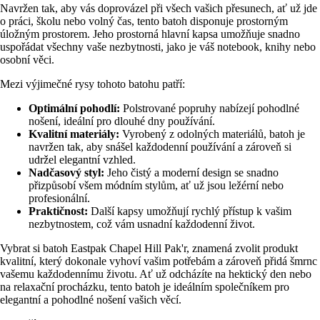
Navržen tak, aby vás doprovázel při všech vašich přesunech, ať už jde
o práci, školu nebo volný čas, tento batoh disponuje prostorným
úložným prostorem. Jeho prostorná hlavní kapsa umožňuje snadno
uspořádat všechny vaše nezbytnosti, jako je váš notebook, knihy nebo
osobní věci.
Mezi výjimečné rysy tohoto batohu patří:
Optimální pohodlí:
Polstrované popruhy nabízejí pohodlné
nošení, ideální pro dlouhé dny používání.
Kvalitní materiály:
Vyrobený z odolných materiálů, batoh je
navržen tak, aby snášel každodenní používání a zároveň si
udržel elegantní vzhled.
Nadčasový styl:
Jeho čistý a moderní design se snadno
přizpůsobí všem módním stylům, ať už jsou ležérní nebo
profesionální.
Praktičnost:
Další kapsy umožňují rychlý přístup k vašim
nezbytnostem, což vám usnadní každodenní život.
Vybrat si batoh Eastpak Chapel Hill Pak'r, znamená zvolit produkt
kvalitní, který dokonale vyhoví vašim potřebám a zároveň přidá šmrnc
vašemu každodennímu životu. Ať už odcházíte na hektický den nebo
na relaxační procházku, tento batoh je ideálním společníkem pro
elegantní a pohodlné nošení vašich věcí.