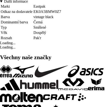
Další informace
Marki
Eastpak
Odkaz na dodavatele
EK0A5BMW0Z7
Barva
vintage black
Dominantní barva
Černá
Typ
Smíšené
Věk
Dospělý
Rozsah
Pak'r
Loading...
Loading...
Všechny naše značky