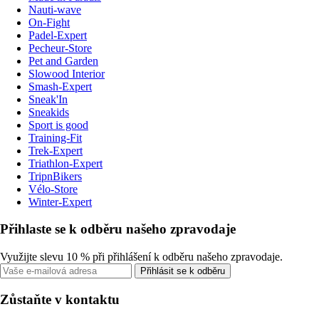
Nauti-wave
On-Fight
Padel-Expert
Pecheur-Store
Pet and Garden
Slowood Interior
Smash-Expert
Sneak'In
Sneakids
Sport is good
Training-Fit
Trek-Expert
Triathlon-Expert
TripnBikers
Vélo-Store
Winter-Expert
Přihlaste se k odběru našeho zpravodaje
Využijte slevu 10 % při přihlášení k odběru našeho zpravodaje.
Přihlásit se k odběru
Zůstaňte v kontaktu