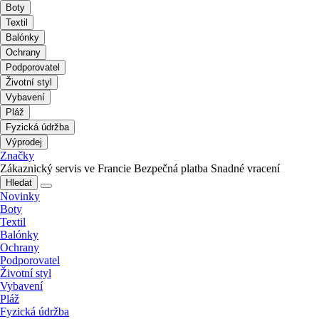
Boty
Textil
Balónky
Ochrany
Podporovatel
Životní styl
Vybavení
Pláž
Fyzická údržba
Výprodej
Značky
Zákaznický servis ve Francie
Bezpečná platba
Snadné vracení
Hledat
Novinky
Boty
Textil
Balónky
Ochrany
Podporovatel
Životní styl
Vybavení
Pláž
Fyzická údržba