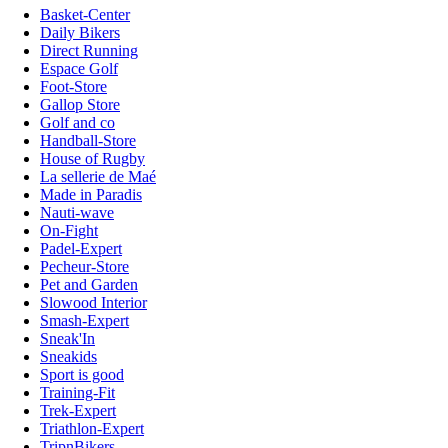
Basket-Center
Daily Bikers
Direct Running
Espace Golf
Foot-Store
Gallop Store
Golf and co
Handball-Store
House of Rugby
La sellerie de Maé
Made in Paradis
Nauti-wave
On-Fight
Padel-Expert
Pecheur-Store
Pet and Garden
Slowood Interior
Smash-Expert
Sneak'In
Sneakids
Sport is good
Training-Fit
Trek-Expert
Triathlon-Expert
TripnBikers