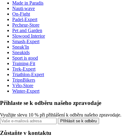
Made in Paradis
Nauti-wave
On-Fight
Padel-Expert
Pecheur-Store
Pet and Garden
Slowood Interior
Smash-Expert
Sneak'In
Sneakids
Sport is good
Training-Fit
Trek-Expert
Triathlon-Expert
TripnBikers
Vélo-Store
Winter-Expert
Přihlaste se k odběru našeho zpravodaje
Využijte slevu 10 % při přihlášení k odběru našeho zpravodaje.
Přihlásit se k odběru
Zůstaňte v kontaktu