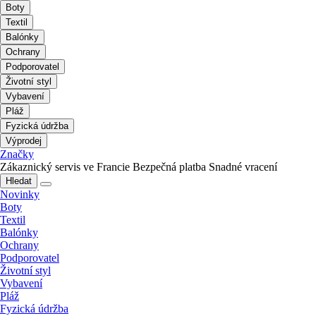
Boty
Textil
Balónky
Ochrany
Podporovatel
Životní styl
Vybavení
Pláž
Fyzická údržba
Výprodej
Značky
Zákaznický servis ve Francie
Bezpečná platba
Snadné vracení
Hledat
Novinky
Boty
Textil
Balónky
Ochrany
Podporovatel
Životní styl
Vybavení
Pláž
Fyzická údržba