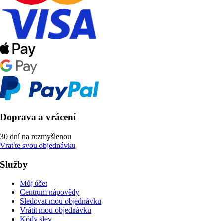
Doprava a vrácení
30 dní na rozmyšlenou
Vraťte svou objednávku
Služby
Můj účet
Centrum nápovědy
Sledovat mou objednávku
Vrátit mou objednávku
Kódy slev