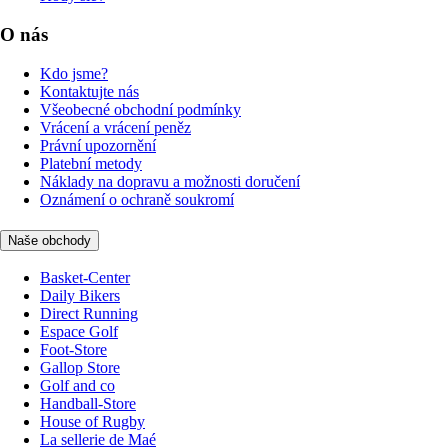
O nás
Kdo jsme?
Kontaktujte nás
Všeobecné obchodní podmínky
Vrácení a vrácení peněz
Právní upozornění
Platební metody
Náklady na dopravu a možnosti doručení
Oznámení o ochraně soukromí
Naše obchody
Basket-Center
Daily Bikers
Direct Running
Espace Golf
Foot-Store
Gallop Store
Golf and co
Handball-Store
House of Rugby
La sellerie de Maé