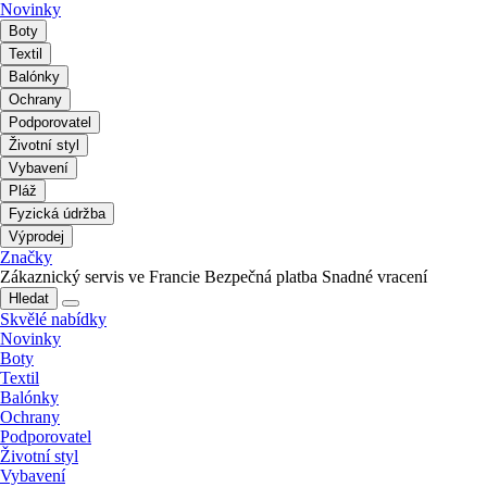
Novinky
Boty
Textil
Balónky
Ochrany
Podporovatel
Životní styl
Vybavení
Pláž
Fyzická údržba
Výprodej
Značky
Zákaznický servis ve Francie
Bezpečná platba
Snadné vracení
Hledat
Skvělé nabídky
Novinky
Boty
Textil
Balónky
Ochrany
Podporovatel
Životní styl
Vybavení