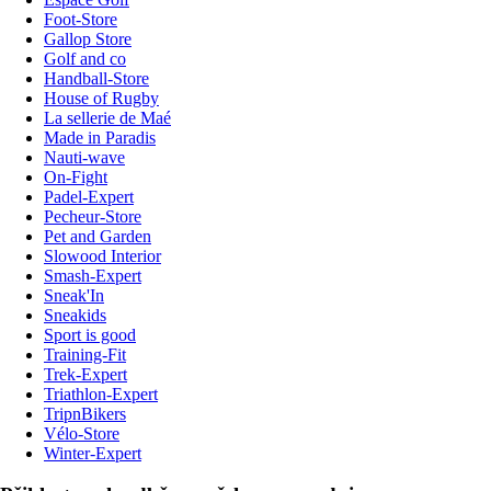
Foot-Store
Gallop Store
Golf and co
Handball-Store
House of Rugby
La sellerie de Maé
Made in Paradis
Nauti-wave
On-Fight
Padel-Expert
Pecheur-Store
Pet and Garden
Slowood Interior
Smash-Expert
Sneak'In
Sneakids
Sport is good
Training-Fit
Trek-Expert
Triathlon-Expert
TripnBikers
Vélo-Store
Winter-Expert