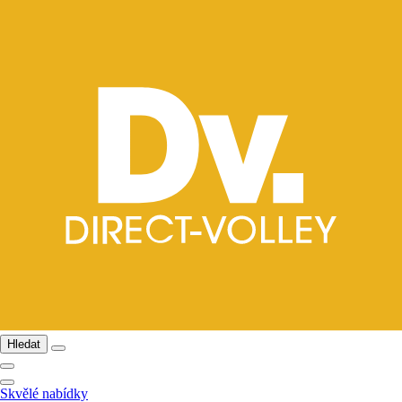
Hledat
Skvělé nabídky