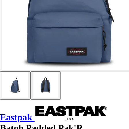
Eastpak
Batoh Padded Pak'R