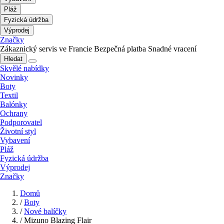
Pláž
Fyzická údržba
Výprodej
Značky
Zákaznický servis ve Francie
Bezpečná platba
Snadné vracení
Hledat
Skvělé nabídky
Novinky
Boty
Textil
Balónky
Ochrany
Podporovatel
Životní styl
Vybavení
Pláž
Fyzická údržba
Výprodej
Značky
Domů
/
Boty
/
Nové balíčky
/
Mizuno Blazing Flair