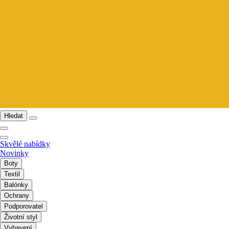
Hledat
Skvělé nabídky
Novinky
Boty
Textil
Balónky
Ochrany
Podporovatel
Životní styl
Vybavení