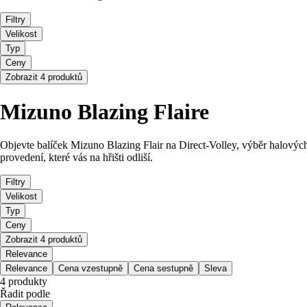
Filtry
Velikost
Typ
Ceny
Zobrazit 4 produktů
Mizuno Blazing Flaire
Objevte balíček Mizuno Blazing Flair na Direct-Volley, výběr halových
provedení, které vás na hřišti odliší.
Filtry
Velikost
Typ
Ceny
Zobrazit 4 produktů
Relevance
Relevance
Cena vzestupně
Cena sestupně
Sleva
4 produkty
Řadit podle