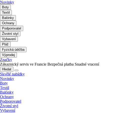
Novinky
Boty
Textil
Balónky
Ochrany
Podporovatel
Životní styl
Vybavení
Pláž
Fyzická údržba
Výprodej
Značky
Zákaznický servis ve Francie
Bezpečná platba
Snadné vracení
Hledat
Skvělé nabídky
Novinky
Boty
Textil
Balónky
Ochrany
Podporovatel
Životní styl
Vybavení