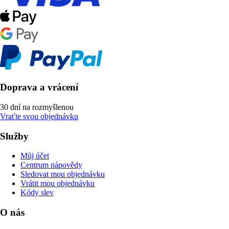
Doprava a vrácení
30 dní na rozmyšlenou
Vraťte svou objednávku
Služby
Můj účet
Centrum nápovědy
Sledovat mou objednávku
Vrátit mou objednávku
Kódy slev
O nás