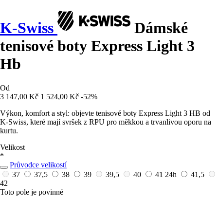
K-Swiss
Dámské
tenisové boty Express Light 3
Hb
Od
3 147,00 Kč
1 524,00 Kč
-52%
Výkon, komfort a styl: objevte tenisové boty Express Light 3 HB od
K-Swiss, které mají svršek z RPU pro měkkou a trvanlivou oporu na
kurtu.
Velikost
*
Průvodce velikostí
37
37,5
38
39
39,5
40
41
24h
41,5
42
Toto pole je povinné