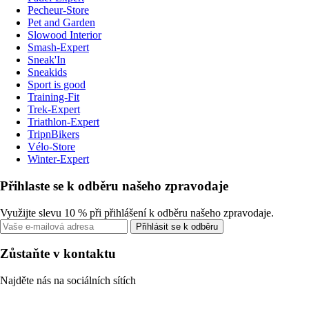
Pecheur-Store
Pet and Garden
Slowood Interior
Smash-Expert
Sneak'In
Sneakids
Sport is good
Training-Fit
Trek-Expert
Triathlon-Expert
TripnBikers
Vélo-Store
Winter-Expert
Přihlaste se k odběru našeho zpravodaje
Využijte slevu 10 % při přihlášení k odběru našeho zpravodaje.
Přihlásit se k odběru
Zůstaňte v kontaktu
Najděte nás na sociálních sítích