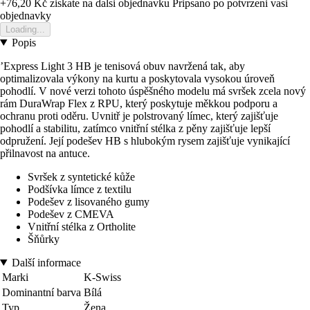
+76,20 Kč
ziskate na dalsi objednavku
Pripsano po potvrzeni vasi
objednavky
Loading...
Popis
’Express Light 3 HB je tenisová obuv navržená tak, aby
optimalizovala výkony na kurtu a poskytovala vysokou úroveň
pohodlí. V nové verzi tohoto úspěšného modelu má svršek zcela nový
rám DuraWrap Flex z RPU, který poskytuje měkkou podporu a
ochranu proti oděru. Uvnitř je polstrovaný límec, který zajišťuje
pohodlí a stabilitu, zatímco vnitřní stélka z pěny zajišťuje lepší
odpružení. Její podešev HB s hlubokým rysem zajišťuje vynikající
přilnavost na antuce.
Svršek z syntetické kůže
Podšívka límce z textilu
Podešev z lisovaného gumy
Podešev z CMEVA
Vnitřní stélka z Ortholite
Šňůrky
Další informace
Marki
K-Swiss
Dominantní barva
Bílá
Typ
Žena