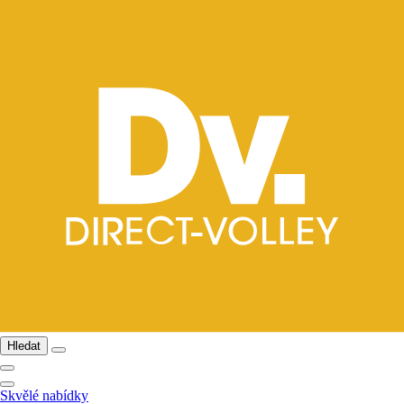
Hledat
Skvělé nabídky