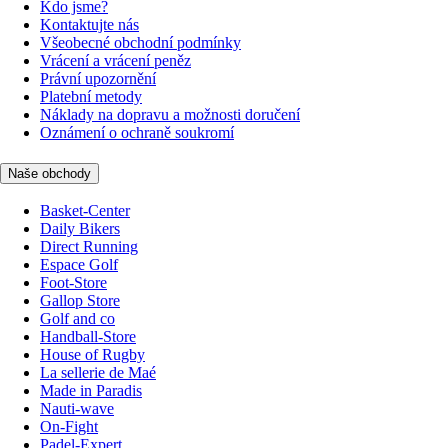
Kdo jsme?
Kontaktujte nás
Všeobecné obchodní podmínky
Vrácení a vrácení peněz
Právní upozornění
Platební metody
Náklady na dopravu a možnosti doručení
Oznámení o ochraně soukromí
Naše obchody
Basket-Center
Daily Bikers
Direct Running
Espace Golf
Foot-Store
Gallop Store
Golf and co
Handball-Store
House of Rugby
La sellerie de Maé
Made in Paradis
Nauti-wave
On-Fight
Padel-Expert