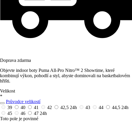
Doprava zdarma
Objevte indoor boty Puma All-Pro Nitro™ 2 Showtime, které
kombinují výkon, pohodlí a styl, abyste dominovali na basketbalovém
hřišti.
Velikost
*
Průvodce velikostí
39
40
41
42
42,5
24h
43
44
44,5
24h
45
46
47
24h
Toto pole je povinné