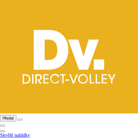
Hledat
Skvělé nabídky