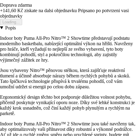
Doprava zdarma
+141,60 Kč
ziskate na dalsi objednavku
Pripsano po potvrzeni vasi
objednavky
Loading...
Popis
Indoor boty Puma All-Pro Nitro™ 2 Showtime představují podstatu
moderního basketbalu, nabízející optimální výkon na hřišti. Navrženy
pro hráče, kteří vyžadují to nejlepší ze svého vybavení, tyto boty
kombinují pohodlí, styl a pokročilou technologii, aby zajistily
výjimečný zážitek ze hry.
Jsou vybaveny Nitro™ pěnovou stélkou, která zajišťuje reaktivní
tlumení a účinně absorbuje nárazy během rychlých pohybů a skoků.
Tato špičková technologie přispívá k trvalému pohodlí, což vám
umožní udržet si energii po celou dobu zápasu.
Ergonomický design těchto bot podporuje důležitou volnost pohybu,
přičemž poskytuje vynikající oporu noze. Díky své lehké konstrukci je
každý krok usnadněn, což činí každý pohyb plynulým a rychlým na
parketě.
Indoor boty Puma All-Pro Nitro™ 2 Showtime jsou také navrženy tak,
aby optimalizovaly vaši přilnavost díky robustní a výkonné podrážce.
Ať už jde o rychlé změny směru nebo urychlené sprinty, budete mít