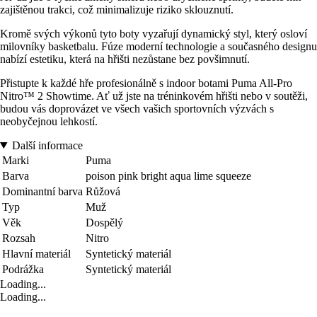
zajištěnou trakci, což minimalizuje riziko sklouznutí.
Kromě svých výkonů tyto boty vyzařují dynamický styl, který osloví
milovníky basketbalu. Fúze moderní technologie a současného designu
nabízí estetiku, která na hřišti nezůstane bez povšimnutí.
Přistupte k každé hře profesionálně s indoor botami Puma All-Pro
Nitro™ 2 Showtime. Ať už jste na tréninkovém hřišti nebo v soutěži,
budou vás doprovázet ve všech vašich sportovních výzvách s
neobyčejnou lehkostí.
Další informace
Marki
Puma
Barva
poison pink bright aqua lime squeeze
Dominantní barva
Růžová
Typ
Muž
Věk
Dospělý
Rozsah
Nitro
Hlavní materiál
Syntetický materiál
Podrážka
Syntetický materiál
Loading...
Loading...