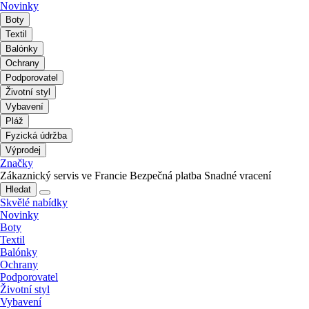
Novinky
Boty
Textil
Balónky
Ochrany
Podporovatel
Životní styl
Vybavení
Pláž
Fyzická údržba
Výprodej
Značky
Zákaznický servis ve Francie
Bezpečná platba
Snadné vracení
Hledat
Skvělé nabídky
Novinky
Boty
Textil
Balónky
Ochrany
Podporovatel
Životní styl
Vybavení