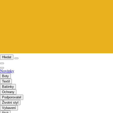
Hledat
Novinky
Boty
Textil
Balónky
Ochrany
Podporovatel
Životní styl
Vybavení