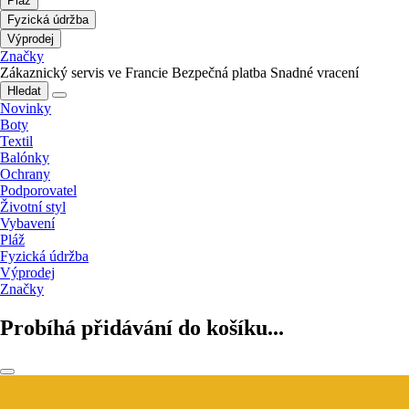
Pláž
Fyzická údržba
Výprodej
Značky
Zákaznický servis ve Francie
Bezpečná platba
Snadné vracení
Hledat
Novinky
Boty
Textil
Balónky
Ochrany
Podporovatel
Životní styl
Vybavení
Pláž
Fyzická údržba
Výprodej
Značky
Probíhá přidávání do košíku...