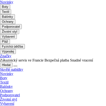
Novinky
Boty
Textil
Balónky
Ochrany
Podporovatel
Životní styl
Vybavení
Pláž
Fyzická údržba
Výprodej
Značky
Zákaznický servis ve Francie
Bezpečná platba
Snadné vracení
Hledat
Skvělé nabídky
Novinky
Boty
Textil
Balónky
Ochrany
Podporovatel
Životní styl
Vybavení