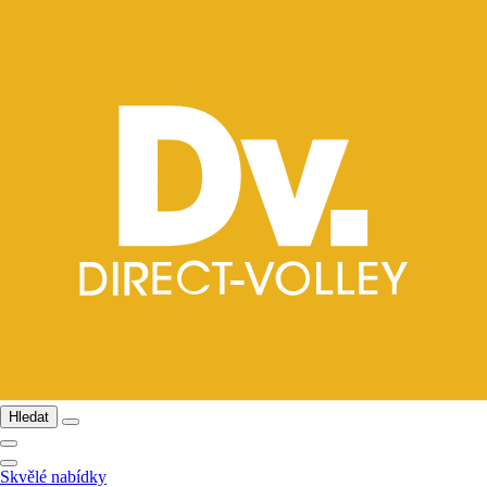
Hledat
Skvělé nabídky