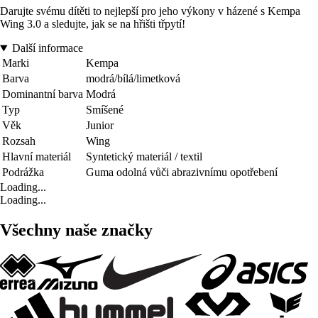
Darujte svému dítěti to nejlepší pro jeho výkony v házené s Kempa
Wing 3.0 a sledujte, jak se na hřišti třpytí!
Další informace
Marki
Kempa
Barva
modrá/bílá/limetková
Dominantní barva
Modrá
Typ
Smíšené
Věk
Junior
Rozsah
Wing
Hlavní materiál
Syntetický materiál / textil
Podrážka
Guma odolná vůči abrazivnímu opotřebení
Loading...
Loading...
Všechny naše značky