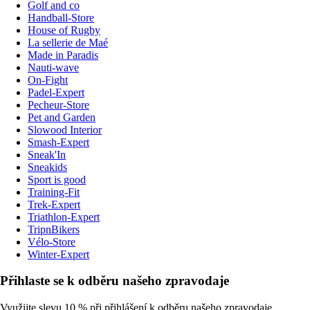
Golf and co
Handball-Store
House of Rugby
La sellerie de Maé
Made in Paradis
Nauti-wave
On-Fight
Padel-Expert
Pecheur-Store
Pet and Garden
Slowood Interior
Smash-Expert
Sneak'In
Sneakids
Sport is good
Training-Fit
Trek-Expert
Triathlon-Expert
TripnBikers
Vélo-Store
Winter-Expert
Přihlaste se k odběru našeho zpravodaje
Využijte slevu 10 % při přihlášení k odběru našeho zpravodaje.