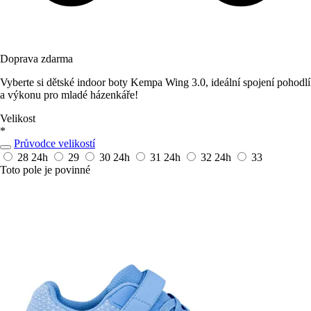
Doprava zdarma
Vyberte si dětské indoor boty Kempa Wing 3.0, ideální spojení pohodlí
a výkonu pro mladé házenkáře!
Velikost
*
Průvodce velikostí
28
24h
29
30
24h
31
24h
32
24h
33
Toto pole je povinné