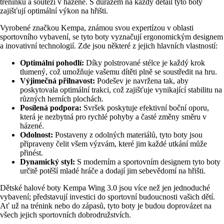
tréninků a soutěží v házené. S důrazem na každý detail tyto boty
zajišťují optimální výkon na hřišti.
Vyrobené značkou Kempa, známou svou expertízou v oblasti
sportovního vybavení, se tyto boty vyznačují ergonomickým designem
a inovativní technologií. Zde jsou některé z jejich hlavních vlastností:
Optimální pohodlí:
Díky polstrované stélce je každý krok
tlumený, což umožňuje vašemu dítěti plně se soustředit na hru.
Výjimečná přilnavost:
Podešev je navržena tak, aby
poskytovala optimální trakci, což zajišťuje vynikající stabilitu na
různých herních plochách.
Posílená podpora:
Svršek poskytuje efektivní boční oporu,
která je nezbytná pro rychlé pohyby a časté změny směru v
házené.
Odolnost:
Postaveny z odolných materiálů, tyto boty jsou
připraveny čelit všem výzvám, které jim každé utkání může
přinést.
Dynamický styl:
S moderním a sportovním designem tyto boty
určitě potěší mladé hráče a dodají jim sebevědomí na hřišti.
Dětské halové boty Kempa Wing 3.0 jsou více než jen jednoduché
vybavení; představují investici do sportovní budoucnosti vašich dětí.
Ať už na trénink nebo do zápasů, tyto boty je budou doprovázet na
všech jejich sportovních dobrodružstvích.