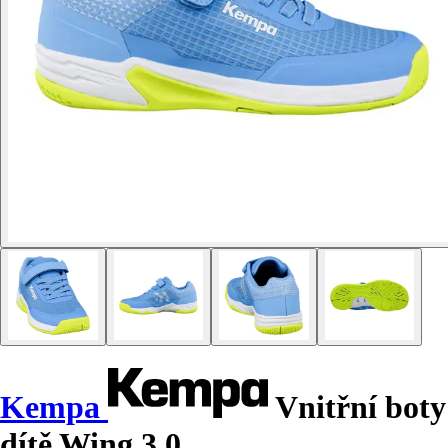
Kempa
Vnitřní boty
dítě Wing 3.0