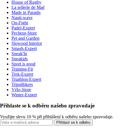
House of Rugby
La sellerie de Maé
Made in Paradis
Nauti-wave
On-Fight
Padel-Expert
Pecheur-Store
Pet and Garden
Slowood Interior
Smash-Expert
Sneak'In
Sneakids
Sport is good
Training-Fit
Trek-Expert
Triathlon-Expert
TripnBikers
Vélo-Store
Winter-Expert
Přihlaste se k odběru našeho zpravodaje
Využijte slevu 10 % při přihlášení k odběru našeho zpravodaje.
Přihlásit se k odběru