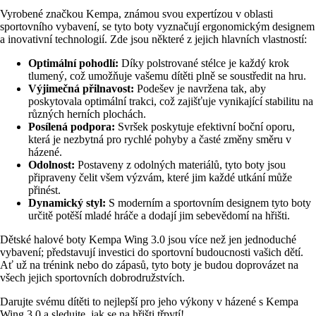
Vyrobené značkou Kempa, známou svou expertízou v oblasti
sportovního vybavení, se tyto boty vyznačují ergonomickým designem
a inovativní technologií. Zde jsou některé z jejich hlavních vlastností:
Optimální pohodlí:
Díky polstrované stélce je každý krok
tlumený, což umožňuje vašemu dítěti plně se soustředit na hru.
Výjimečná přilnavost:
Podešev je navržena tak, aby
poskytovala optimální trakci, což zajišťuje vynikající stabilitu na
různých herních plochách.
Posílená podpora:
Svršek poskytuje efektivní boční oporu,
která je nezbytná pro rychlé pohyby a časté změny směru v
házené.
Odolnost:
Postaveny z odolných materiálů, tyto boty jsou
připraveny čelit všem výzvám, které jim každé utkání může
přinést.
Dynamický styl:
S moderním a sportovním designem tyto boty
určitě potěší mladé hráče a dodají jim sebevědomí na hřišti.
Dětské halové boty Kempa Wing 3.0 jsou více než jen jednoduché
vybavení; představují investici do sportovní budoucnosti vašich dětí.
Ať už na trénink nebo do zápasů, tyto boty je budou doprovázet na
všech jejich sportovních dobrodružstvích.
Darujte svému dítěti to nejlepší pro jeho výkony v házené s Kempa
Wing 3.0 a sledujte, jak se na hřišti třpytí!