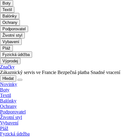
Boty
Textil
Balónky
Ochrany
Podporovatel
Životní styl
Vybavení
Pláž
Fyzická údržba
Výprodej
Značky
Zákaznický servis ve Francie
Bezpečná platba
Snadné vracení
Hledat
Novinky
Boty
Textil
Balónky
Ochrany
Podporovatel
Životní styl
Vybavení
Pláž
Fyzická údržba