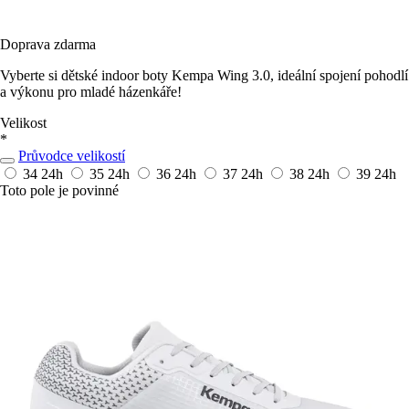
Doprava zdarma
Vyberte si dětské indoor boty Kempa Wing 3.0, ideální spojení pohodlí
a výkonu pro mladé házenkáře!
Velikost
*
Průvodce velikostí
34
24h
35
24h
36
24h
37
24h
38
24h
39
24h
Toto pole je povinné