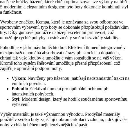
nadšené hráčky házené, které chtějí optimalizovat své výkony na hřišti.
S moderním a elegantním designem tyto boty dokonale kombinují styl
a funkčnost.
Vyrobeny značkou Kempa, která je uznávána za svou odbornost ve
sportovním vybavení, tyto boty se dokonale přizpůsobují požadavkům
hry. Díky gumové podrážce nabízejí excelentní přilnavost, což
umožňuje rychlé pohyby a ostré změny směru bez ztráty stability.
Pohodlí je v jádru návrhu těchto bot. Efektivní tlumení integrované v
mezipodrážce pomáhá absorbovat nárazy při skocích a dopadech,
chrání tak vaše klouby a umožňuje vám soustředit se na váš výkon.
Kromě toho systém šněrování umožňuje přesné přizpůsobení, což
zajišťuje optimální podporu nohy.
Výkon:
Navrženy pro házenou, nabízejí nadstandardní trakci na
vnitřních površích.
Pohodlí:
Efektivní tlumení pro optimální ochranu při
intenzivních pohybech.
Styl:
Moderní design, který se hodí k současnému sportovnímu
vybavení.
Výběr materiálu je také významnou výhodou. Prodyšné materiály
použité v svršku boty zajišťují dobrou cirkulaci vzduchu, udržují vaše
nohy v chladu během nejintenzivnějších zápasů.