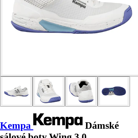
Kempa
Dámské
sálové boty Wing 3.0