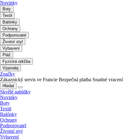
Novinky
Boty
Textil
Balónky
Ochrany
Podporovatel
Životní styl
Vybavení
Pláž
Fyzická údržba
Výprodej
Značky
Zákaznický servis ve Francie
Bezpečná platba
Snadné vracení
Hledat
Skvělé nabídky
Novinky
Boty
Textil
Balónky
Ochrany
Podporovatel
Životní styl
Vybavení