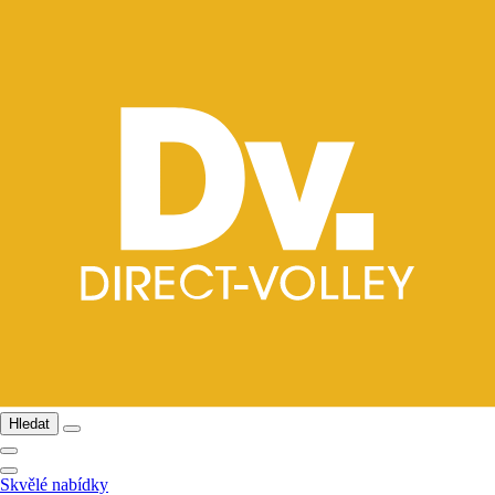
Hledat
Skvělé nabídky