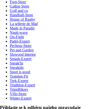
Foot-Store
Gallop Store
Golf and co
Handball-Store
House of Rugby
La sellerie de Maé
Made in Paradis
Nauti-wave
On-Fight
Padel-Expert
Pecheur-Store
Pet and Garden
Slowood Interior
Smash-Expert
Sneak'In
Sneakids
Sport is good
Training-Fit
Trek-Expert
Triathlon-Expert
TripnBikers
Vélo-Store
Winter-Expert
Přihlaste se k odběru našeho zpravodaje