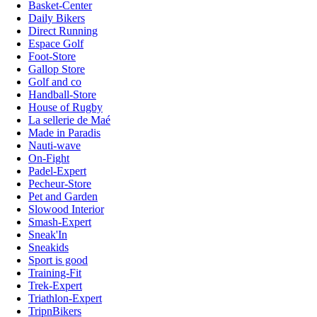
Basket-Center
Daily Bikers
Direct Running
Espace Golf
Foot-Store
Gallop Store
Golf and co
Handball-Store
House of Rugby
La sellerie de Maé
Made in Paradis
Nauti-wave
On-Fight
Padel-Expert
Pecheur-Store
Pet and Garden
Slowood Interior
Smash-Expert
Sneak'In
Sneakids
Sport is good
Training-Fit
Trek-Expert
Triathlon-Expert
TripnBikers