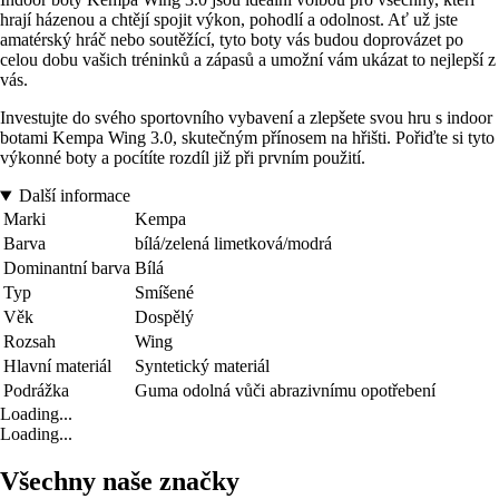
hrají házenou a chtějí spojit výkon, pohodlí a odolnost. Ať už jste
amatérský hráč nebo soutěžící, tyto boty vás budou doprovázet po
celou dobu vašich tréninků a zápasů a umožní vám ukázat to nejlepší z
vás.
Investujte do svého sportovního vybavení a zlepšete svou hru s indoor
botami Kempa Wing 3.0, skutečným přínosem na hřišti. Pořiďte si tyto
výkonné boty a pocítíte rozdíl již při prvním použití.
Další informace
Marki
Kempa
Barva
bílá/zelená limetková/modrá
Dominantní barva
Bílá
Typ
Smíšené
Věk
Dospělý
Rozsah
Wing
Hlavní materiál
Syntetický materiál
Podrážka
Guma odolná vůči abrazivnímu opotřebení
Loading...
Loading...
Všechny naše značky