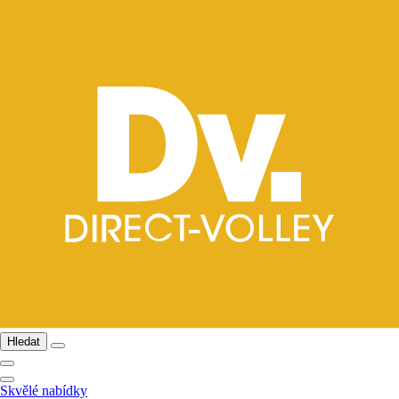
Hledat
Skvělé nabídky