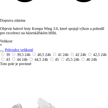
Doprava zdarma
Objevte halové boty Kempa Wing 3.0, které spojují výkon a pohodlí
pro excelenci na házenkářském hřišti.
Velikost
*
Průvodce velikostí
39
39,5
24h
40,5
24h
41
24h
42
24h
42,5
24h
43
44
24h
44,5
24h
45
45,5
24h
46
24h
Toto pole je povinné