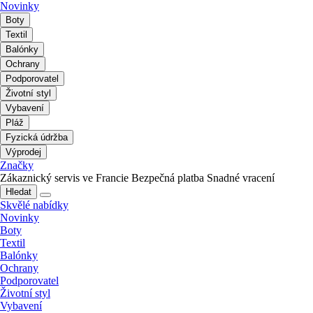
Novinky
Boty
Textil
Balónky
Ochrany
Podporovatel
Životní styl
Vybavení
Pláž
Fyzická údržba
Výprodej
Značky
Zákaznický servis ve Francie
Bezpečná platba
Snadné vracení
Hledat
Skvělé nabídky
Novinky
Boty
Textil
Balónky
Ochrany
Podporovatel
Životní styl
Vybavení