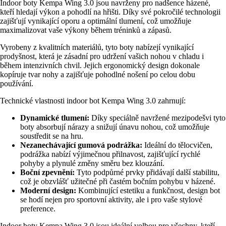
Indoor boty Kempa Wing 3.0 jsou navrženy pro nadšence házené,
kteří hledají výkon a pohodlí na hřišti. Díky své pokročilé technologii
zajišťují vynikající oporu a optimální tlumení, což umožňuje
maximalizovat vaše výkony během tréninků a zápasů.
Vyrobeny z kvalitních materiálů, tyto boty nabízejí vynikající
prodyšnost, která je zásadní pro udržení vašich nohou v chladu i
během intenzivních chvil. Jejich ergonomický design dokonale
kopíruje tvar nohy a zajišťuje pohodlné nošení po celou dobu
používání.
Technické vlastnosti indoor bot Kempa Wing 3.0 zahrnují:
Dynamické tlumení:
Díky speciálně navržené mezipodešvi tyto
boty absorbují nárazy a snižují únavu nohou, což umožňuje
soustředit se na hru.
Nezanechávající gumová podrážka:
Ideální do tělocvičen,
podrážka nabízí výjimečnou přilnavost, zajišťující rychlé
pohyby a plynulé změny směru bez klouzání.
Boční zpevnění:
Tyto podpůrné prvky přidávají další stabilitu,
což je obzvlášť užitečné při častém bočním pohybu v házené.
Moderní design:
Kombinující estetiku a funkčnost, design bot
se hodí nejen pro sportovní aktivity, ale i pro vaše stylové
preference.
Indoor boty Kempa Wing 3.0 jsou ideální volbou pro všechny, kteří