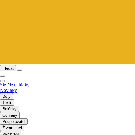
Hledat
Skvělé nabídky
Novinky
Boty
Textil
Balónky
Ochrany
Podporovatel
Životní styl
Vybavení