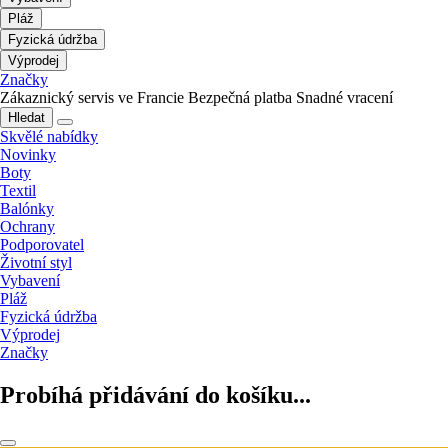
Pláž
Fyzická údržba
Výprodej
Značky
Zákaznický servis ve Francie
Bezpečná platba
Snadné vracení
Hledat
Skvělé nabídky
Novinky
Boty
Textil
Balónky
Ochrany
Podporovatel
Životní styl
Vybavení
Pláž
Fyzická údržba
Výprodej
Značky
Probíhá přidávání do košíku...