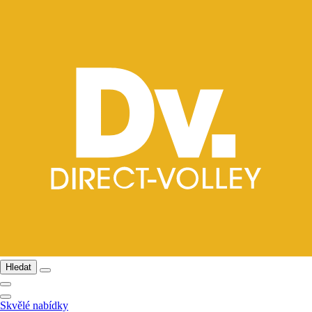
Hledat
Skvělé nabídky