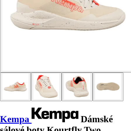
Kempa
Dámské
sálové boty Kourtfly Two