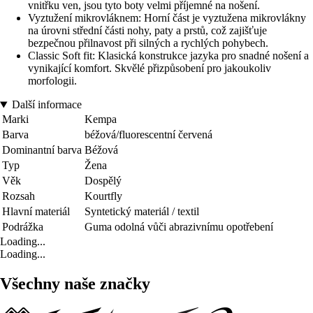
vnitřku ven, jsou tyto boty velmi příjemné na nošení.
Vyztužení mikrovláknem: Horní část je vyztužena mikrovlákny
na úrovni střední části nohy, paty a prstů, což zajišťuje
bezpečnou přilnavost při silných a rychlých pohybech.
Classic Soft fit: Klasická konstrukce jazyka pro snadné nošení a
vynikající komfort. Skvělé přizpůsobení pro jakoukoliv
morfologii.
Další informace
Marki
Kempa
Barva
béžová/fluorescentní červená
Dominantní barva
Béžová
Typ
Žena
Věk
Dospělý
Rozsah
Kourtfly
Hlavní materiál
Syntetický materiál / textil
Podrážka
Guma odolná vůči abrazivnímu opotřebení
Loading...
Loading...
Všechny naše značky