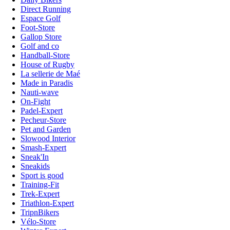
Direct Running
Espace Golf
Foot-Store
Gallop Store
Golf and co
Handball-Store
House of Rugby
La sellerie de Maé
Made in Paradis
Nauti-wave
On-Fight
Padel-Expert
Pecheur-Store
Pet and Garden
Slowood Interior
Smash-Expert
Sneak'In
Sneakids
Sport is good
Training-Fit
Trek-Expert
Triathlon-Expert
TripnBikers
Vélo-Store