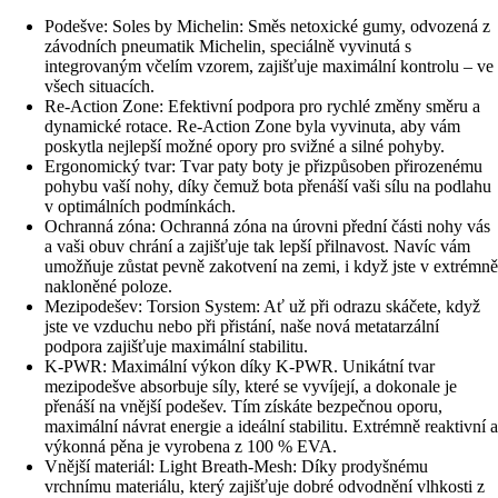
Podešve: Soles by Michelin: Směs netoxické gumy, odvozená z
závodních pneumatik Michelin, speciálně vyvinutá s
integrovaným včelím vzorem, zajišťuje maximální kontrolu – ve
všech situacích.
Re-Action Zone: Efektivní podpora pro rychlé změny směru a
dynamické rotace. Re-Action Zone byla vyvinuta, aby vám
poskytla nejlepší možné opory pro svižné a silné pohyby.
Ergonomický tvar: Tvar paty boty je přizpůsoben přirozenému
pohybu vaší nohy, díky čemuž bota přenáší vaši sílu na podlahu
v optimálních podmínkách.
Ochranná zóna: Ochranná zóna na úrovni přední části nohy vás
a vaši obuv chrání a zajišťuje tak lepší přilnavost. Navíc vám
umožňuje zůstat pevně zakotvení na zemi, i když jste v extrémně
nakloněné poloze.
Mezipodešev: Torsion System: Ať už při odrazu skáčete, když
jste ve vzduchu nebo při přistání, naše nová metatarzální
podpora zajišťuje maximální stabilitu.
K-PWR: Maximální výkon díky K-PWR. Unikátní tvar
mezipodešve absorbuje síly, které se vyvíjejí, a dokonale je
přenáší na vnější podešev. Tím získáte bezpečnou oporu,
maximální návrat energie a ideální stabilitu. Extrémně reaktivní a
výkonná pěna je vyrobena z 100 % EVA.
Vnější materiál: Light Breath-Mesh: Díky prodyšnému
vrchnímu materiálu, který zajišťuje dobré odvodnění vlhkosti z