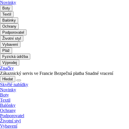
Novinky
Boty
Textil
Balónky
Ochrany
Podporovatel
Životní styl
Vybavení
Pláž
Fyzická údržba
Výprodej
Značky
Zákaznický servis ve Francie
Bezpečná platba
Snadné vracení
Hledat
Skvělé nabídky
Novinky
Boty
Textil
Balónky
Ochrany
Podporovatel
Životní styl
Vybavení