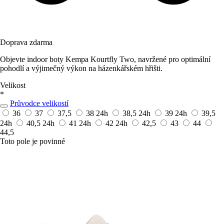
Doprava zdarma
Objevte indoor boty Kempa Kourtfly Two, navržené pro optimální
pohodlí a výjimečný výkon na házenkářském hřišti.
Velikost
*
Průvodce velikostí
36
37
37,5
38
24h
38,5
24h
39
24h
39,5
24h
40,5
24h
41
24h
42
24h
42,5
43
44
44,5
Toto pole je povinné