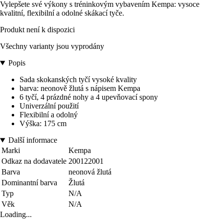
Vylepšete své výkony s tréninkovým vybavením Kempa: vysoce
kvalitní, flexibilní a odolné skákací tyče.
Produkt není k dispozici
Všechny varianty jsou vyprodány
Popis
Sada skokanských tyčí vysoké kvality
barva: neonově žlutá s nápisem Kempa
6 tyčí, 4 prázdné nohy a 4 upevňovací spony
Univerzální použití
Flexibilní a odolný
Výška: 175 cm
Další informace
Marki
Kempa
Odkaz na dodavatele
200122001
Barva
neonová žlutá
Dominantní barva
Žlutá
Typ
N/A
Věk
N/A
Loading...