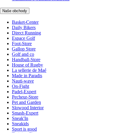
Naše obchody
Basket-Center
Daily Bikers
Direct Running
Espace Golf
Foot-Store
Gallop Store
Golf and co
Handball-Store
House of Rugby
La sellerie de Maé
Made in Paradis
Nauti-wave
On-Fight
Padel-Expert
Pecheur-Store
Pet and Garden
Slowood Interior
Smash-Expert
Sneak'In
Sneakids
Sport is good