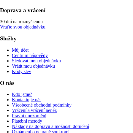
Doprava a vrácení
30 dní na rozmyšlenou
Vraťte svou objednávku
Služby
Můj účet
Centrum nápovědy
Sledovat mou objednávku
Vrátit mou objednávku
Kódy slev
O nás
Kdo jsme?
Kontaktujte nás
Všeobecné obchodní podmínky
Vrácení a vrácení peněz
Právní upozornění
Platební metody
Náklady na dopravu a možnosti doručení
Oznámení o ochraně soukromí