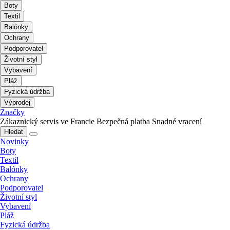
Boty
Textil
Balónky
Ochrany
Podporovatel
Životní styl
Vybavení
Pláž
Fyzická údržba
Výprodej
Značky
Zákaznický servis ve Francie
Bezpečná platba
Snadné vracení
Hledat
Novinky
Boty
Textil
Balónky
Ochrany
Podporovatel
Životní styl
Vybavení
Pláž
Fyzická údržba