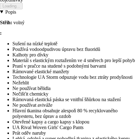
Loading...
Popis
Střih:
volný
:
Sušení na nízké teplotě
Používá vodoodpudivou úpravu bez fluoridů
Kalhoty pro dívky
Materiál s elastickým roztažením ve 4 směrech pro lepší pohyb
Praní v pračce na studené s podobnými barvami
Rámované elastické manžety
Technologie UA Storm odpuzuje vodu bez ztráty prodyšnosti
Nežehlit
Ne používat bělidla
Nečišťit chemicky
Rámovaná elastická páska se vnitřní šňůrkou na stažení
Ne používat aviváže
Hlavní tkanina obsahuje alespoň 80 % recyklovaného
polyesteru, bez úprav a ozdob
Otevřené kapsy a cargo kapsy s klopou
UA Rival Woven Girls' Cargo Pants
Prát oděv naruby
Lehká, odolná a super pohodlná tkanina z elastického kepru