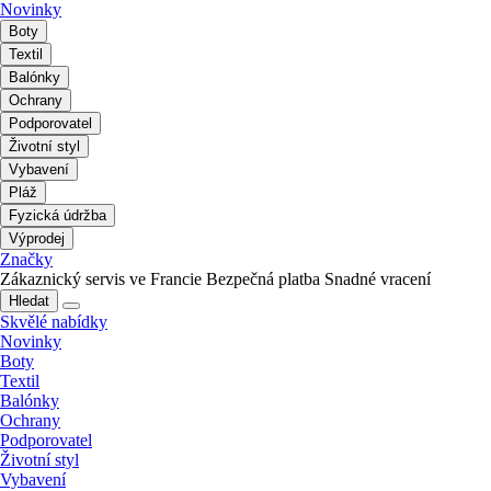
Novinky
Boty
Textil
Balónky
Ochrany
Podporovatel
Životní styl
Vybavení
Pláž
Fyzická údržba
Výprodej
Značky
Zákaznický servis ve Francie
Bezpečná platba
Snadné vracení
Hledat
Skvělé nabídky
Novinky
Boty
Textil
Balónky
Ochrany
Podporovatel
Životní styl
Vybavení