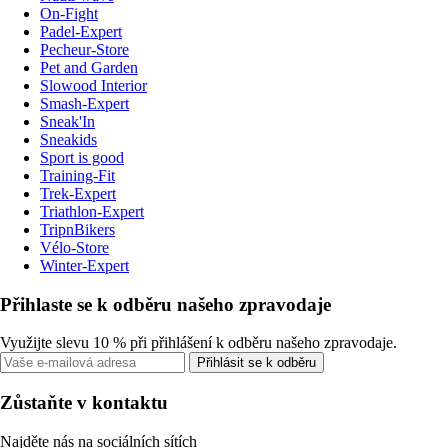
On-Fight
Padel-Expert
Pecheur-Store
Pet and Garden
Slowood Interior
Smash-Expert
Sneak'In
Sneakids
Sport is good
Training-Fit
Trek-Expert
Triathlon-Expert
TripnBikers
Vélo-Store
Winter-Expert
Přihlaste se k odběru našeho zpravodaje
Využijte slevu 10 % při přihlášení k odběru našeho zpravodaje.
Přihlásit se k odběru
Zůstaňte v kontaktu
Najděte nás na sociálních sítích