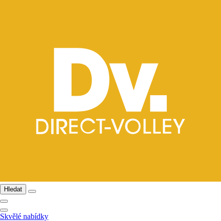
Hledat
Skvělé nabídky