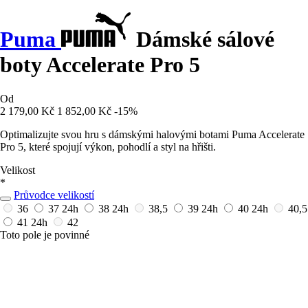
Puma
Dámské sálové
boty Accelerate Pro 5
Od
2 179,00 Kč
1 852,00 Kč
-15%
Optimalizujte svou hru s dámskými halovými botami Puma Accelerate
Pro 5, které spojují výkon, pohodlí a styl na hřišti.
Velikost
*
Průvodce velikostí
36
37
24h
38
24h
38,5
39
24h
40
24h
40,5
41
24h
42
Toto pole je povinné