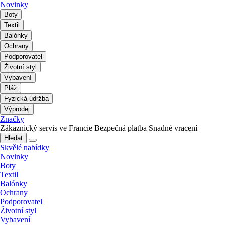
Novinky
Boty
Textil
Balónky
Ochrany
Podporovatel
Životní styl
Vybavení
Pláž
Fyzická údržba
Výprodej
Značky
Zákaznický servis ve Francie
Bezpečná platba
Snadné vracení
Hledat
Skvělé nabídky
Novinky
Boty
Textil
Balónky
Ochrany
Podporovatel
Životní styl
Vybavení