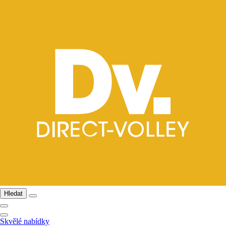
Hledat
Skvělé nabídky