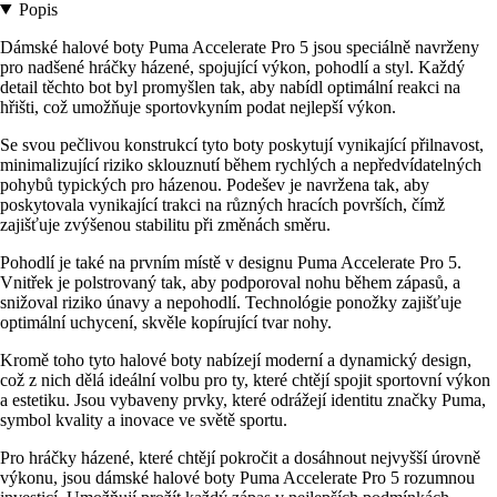
Popis
Dámské halové boty Puma Accelerate Pro 5 jsou speciálně navrženy
pro nadšené hráčky házené, spojující výkon, pohodlí a styl. Každý
detail těchto bot byl promyšlen tak, aby nabídl optimální reakci na
hřišti, což umožňuje sportovkyním podat nejlepší výkon.
Se svou pečlivou konstrukcí tyto boty poskytují vynikající přilnavost,
minimalizující riziko sklouznutí během rychlých a nepředvídatelných
pohybů typických pro házenou. Podešev je navržena tak, aby
poskytovala vynikající trakci na různých hracích površích, čímž
zajišťuje zvýšenou stabilitu při změnách směru.
Pohodlí je také na prvním místě v designu Puma Accelerate Pro 5.
Vnitřek je polstrovaný tak, aby podporoval nohu během zápasů, a
snižoval riziko únavy a nepohodlí. Technológie ponožky zajišťuje
optimální uchycení, skvěle kopírující tvar nohy.
Kromě toho tyto halové boty nabízejí moderní a dynamický design,
což z nich dělá ideální volbu pro ty, které chtějí spojit sportovní výkon
a estetiku. Jsou vybaveny prvky, které odrážejí identitu značky Puma,
symbol kvality a inovace ve světě sportu.
Pro hráčky házené, které chtějí pokročit a dosáhnout nejvyšší úrovně
výkonu, jsou dámské halové boty Puma Accelerate Pro 5 rozumnou