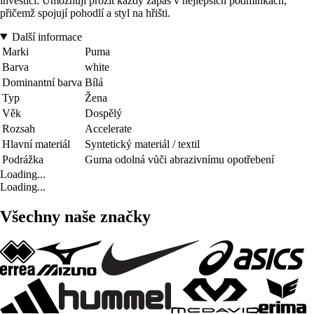
investicí. Umožňují prožít každý zápas v nejlepších podmínkách,
přičemž spojují pohodlí a styl na hřišti.
Další informace
Marki
Puma
Barva
white
Dominantní barva
Bílá
Typ
Žena
Věk
Dospělý
Rozsah
Accelerate
Hlavní materiál
Syntetický materiál / textil
Podrážka
Guma odolná vůči abrazivnímu opotřebení
Loading...
Loading...
Všechny naše značky