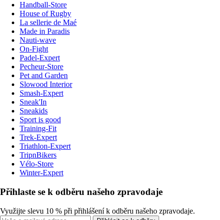
Handball-Store
House of Rugby
La sellerie de Maé
Made in Paradis
Nauti-wave
On-Fight
Padel-Expert
Pecheur-Store
Pet and Garden
Slowood Interior
Smash-Expert
Sneak'In
Sneakids
Sport is good
Training-Fit
Trek-Expert
Triathlon-Expert
TripnBikers
Vélo-Store
Winter-Expert
Přihlaste se k odběru našeho zpravodaje
Využijte slevu 10 % při přihlášení k odběru našeho zpravodaje.