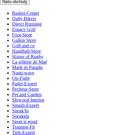
Naše obchody
Basket-Center
Daily Bikers
Direct Running
Espace Golf
Foot-Store
Gallop Store
Golf and co
Handball-Store
House of Rugby
La sellerie de Maé
Made in Paradis
Nauti-wave
On-Fight
Padel-Expert
Pecheur-Store
Pet and Garden
Slowood Interior
Smash-Expert
Sneak'In
Sneakids
Sport is good
Training-Fit
Trek-Expert