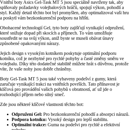
Vnitřní boty Asics Gel-Task MT 5 jsou speciálně navrženy tak, aby
splňovaly požadavky volejbalových hráčů, spojují výkon, pohodlí a
styl. Každý detail těchto bot byl promyšlen, aby optimalizoval vaši hru
a poskytl vám bezkonkurenční podporu na hřišti.
Obohacené technologií Gel, tyto boty zajišťují vynikající odpružení,
které snižuje dopad při skocích a příjmech. To vám umožňuje
soustředit se na svůj výkon, aniž byste se museli obávat únavy
způsobené opakovanými nárazy.
Jejich design s vysokým kotníkem poskytuje optimální podporu
kotníku, což je nezbytné pro rychlé pohyby a časté změny směru ve
volejbalu. Díky této dodatečné stabilitě můžete hrát s důvěrou, protože
víte, že vaše nohy jsou dobře chráněny.
Boty Gel-Task MT 5 jsou také vybaveny podešví z gumy, která
zaručuje vynikající trakci na vnitřních površích. Tato přilnavost je
klíčová pro provádění vašich pohybů s obratností, ať už jde o
rozhodující příjem nebo silný smeč.
Zde jsou některé klíčové vlastnosti těchto bot:
Odpružení Gel:
Pro bezkonkurenční pohodlí a absorpci nárazů.
Podpora kotníku:
Vysoký design pro lepší stabilitu.
Optimální trakce:
Guma na podešvi pro rychlé a efektivní
pohyby.