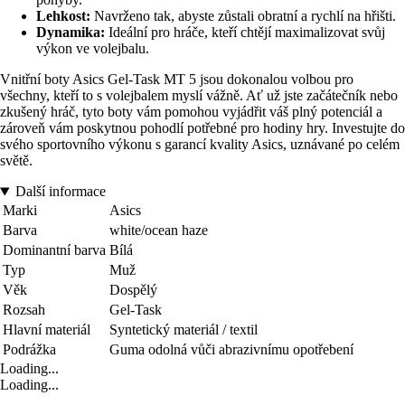
Lehkost:
Navrženo tak, abyste zůstali obratní a rychlí na hřišti.
Dynamika:
Ideální pro hráče, kteří chtějí maximalizovat svůj
výkon ve volejbalu.
Vnitřní boty Asics Gel-Task MT 5 jsou dokonalou volbou pro
všechny, kteří to s volejbalem myslí vážně. Ať už jste začátečník nebo
zkušený hráč, tyto boty vám pomohou vyjádřit váš plný potenciál a
zároveň vám poskytnou pohodlí potřebné pro hodiny hry. Investujte do
svého sportovního výkonu s garancí kvality Asics, uznávané po celém
světě.
Další informace
Marki
Asics
Barva
white/ocean haze
Dominantní barva
Bílá
Typ
Muž
Věk
Dospělý
Rozsah
Gel-Task
Hlavní materiál
Syntetický materiál / textil
Podrážka
Guma odolná vůči abrazivnímu opotřebení
Loading...
Loading...