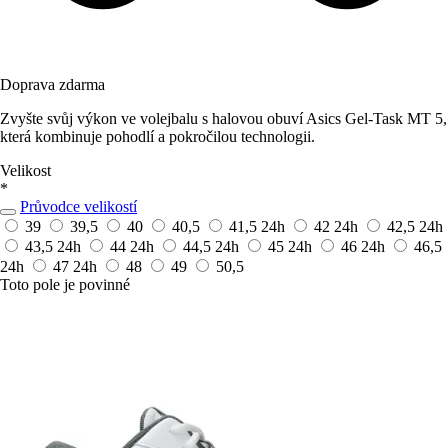
Doprava zdarma
Zvyšte svůj výkon ve volejbalu s halovou obuví Asics Gel-Task MT 5,
která kombinuje pohodlí a pokročilou technologii.
Velikost
*
Průvodce velikostí
39
39,5
40
40,5
41,5
24h
42
24h
42,5
24h
43,5
24h
44
24h
44,5
24h
45
24h
46
24h
46,5
24h
47
24h
48
49
50,5
Toto pole je povinné