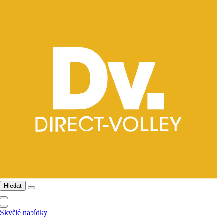
Hledat
Skvělé nabídky