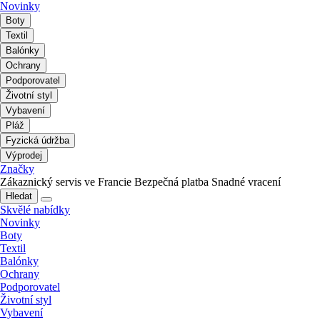
Novinky
Boty
Textil
Balónky
Ochrany
Podporovatel
Životní styl
Vybavení
Pláž
Fyzická údržba
Výprodej
Značky
Zákaznický servis ve Francie
Bezpečná platba
Snadné vracení
Hledat
Skvělé nabídky
Novinky
Boty
Textil
Balónky
Ochrany
Podporovatel
Životní styl
Vybavení