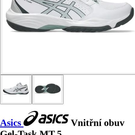
Asics
Vnitřní obuv
Gel-Task MT 5