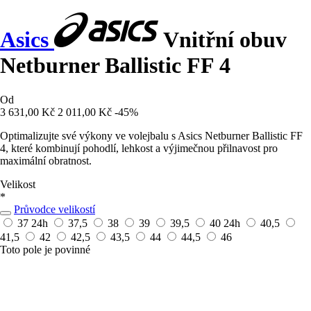
Asics
Vnitřní obuv
Netburner Ballistic FF 4
Od
3 631,00 Kč
2 011,00 Kč
-45%
Optimalizujte své výkony ve volejbalu s Asics Netburner Ballistic FF
4, které kombinují pohodlí, lehkost a výjimečnou přilnavost pro
maximální obratnost.
Velikost
*
Průvodce velikostí
37
24h
37,5
38
39
39,5
40
24h
40,5
41,5
42
42,5
43,5
44
44,5
46
Toto pole je povinné