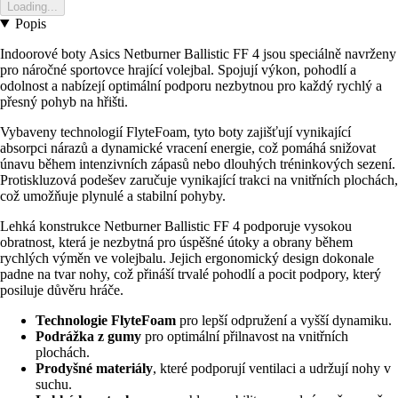
Loading...
Popis
Indoorové boty Asics Netburner Ballistic FF 4 jsou speciálně navrženy
pro náročné sportovce hrající volejbal. Spojují výkon, pohodlí a
odolnost a nabízejí optimální podporu nezbytnou pro každý rychlý a
přesný pohyb na hřišti.
Vybaveny technologií FlyteFoam, tyto boty zajišťují vynikající
absorpci nárazů a dynamické vracení energie, což pomáhá snižovat
únavu během intenzivních zápasů nebo dlouhých tréninkových sezení.
Protiskluzová podešev zaručuje vynikající trakci na vnitřních plochách,
což umožňuje plynulé a stabilní pohyby.
Lehká konstrukce Netburner Ballistic FF 4 podporuje vysokou
obratnost, která je nezbytná pro úspěšné útoky a obrany během
rychlých výměn ve volejbalu. Jejich ergonomický design dokonale
padne na tvar nohy, což přináší trvalé pohodlí a pocit podpory, který
posiluje důvěru hráče.
Technologie FlyteFoam
pro lepší odpružení a vyšší dynamiku.
Podrážka z gumy
pro optimální přilnavost na vnitřních
plochách.
Prodyšné materiály
, které podporují ventilaci a udržují nohy v
suchu.