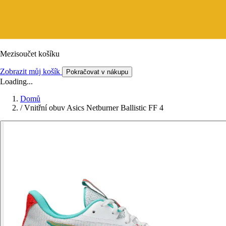
Mezisoučet košíku
Zobrazit můj košík
Pokračovat v nákupu
Loading...
Domů
/
Vnitřní obuv Asics Netburner Ballistic FF 4