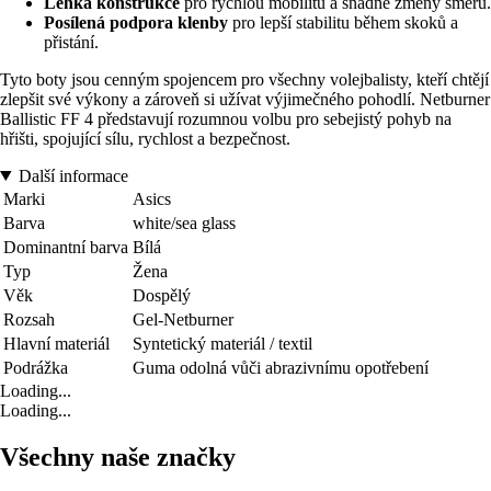
Lehká konstrukce
pro rychlou mobilitu a snadné změny směru.
Posílená podpora klenby
pro lepší stabilitu během skoků a
přistání.
Tyto boty jsou cenným spojencem pro všechny volejbalisty, kteří chtějí
zlepšit své výkony a zároveň si užívat výjimečného pohodlí. Netburner
Ballistic FF 4 představují rozumnou volbu pro sebejistý pohyb na
hřišti, spojující sílu, rychlost a bezpečnost.
Další informace
Marki
Asics
Barva
white/sea glass
Dominantní barva
Bílá
Typ
Žena
Věk
Dospělý
Rozsah
Gel-Netburner
Hlavní materiál
Syntetický materiál / textil
Podrážka
Guma odolná vůči abrazivnímu opotřebení
Loading...
Loading...
Všechny naše značky