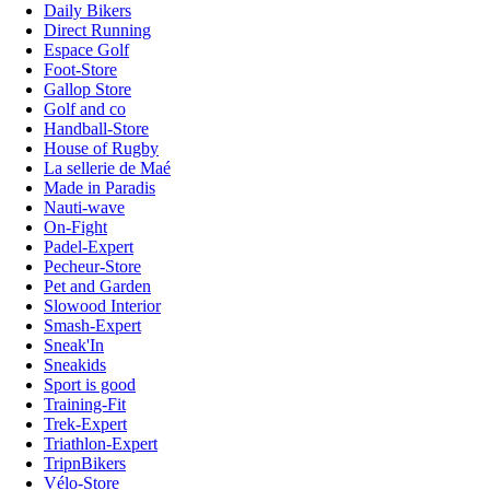
Daily Bikers
Direct Running
Espace Golf
Foot-Store
Gallop Store
Golf and co
Handball-Store
House of Rugby
La sellerie de Maé
Made in Paradis
Nauti-wave
On-Fight
Padel-Expert
Pecheur-Store
Pet and Garden
Slowood Interior
Smash-Expert
Sneak'In
Sneakids
Sport is good
Training-Fit
Trek-Expert
Triathlon-Expert
TripnBikers
Vélo-Store