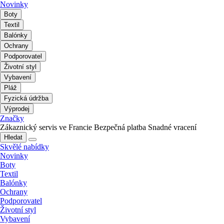
Novinky
Boty
Textil
Balónky
Ochrany
Podporovatel
Životní styl
Vybavení
Pláž
Fyzická údržba
Výprodej
Značky
Zákaznický servis ve Francie
Bezpečná platba
Snadné vracení
Hledat
Skvělé nabídky
Novinky
Boty
Textil
Balónky
Ochrany
Podporovatel
Životní styl
Vybavení