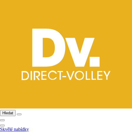
Hledat
Skvělé nabídky