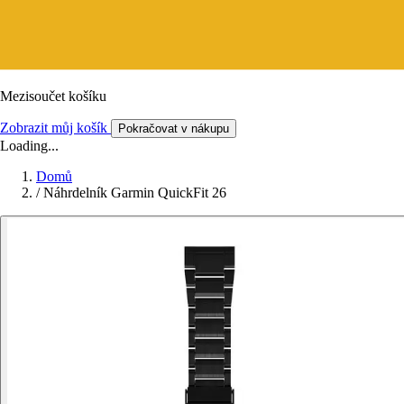
Mezisoučet košíku
Zobrazit můj košík
Pokračovat v nákupu
Loading...
Domů
/
Náhrdelník Garmin QuickFit 26