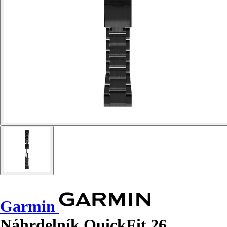
Garmin
Náhrdelník QuickFit 26