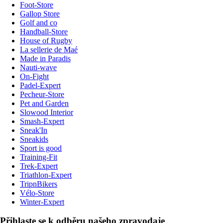
Foot-Store
Gallop Store
Golf and co
Handball-Store
House of Rugby
La sellerie de Maé
Made in Paradis
Nauti-wave
On-Fight
Padel-Expert
Pecheur-Store
Pet and Garden
Slowood Interior
Smash-Expert
Sneak'In
Sneakids
Sport is good
Training-Fit
Trek-Expert
Triathlon-Expert
TripnBikers
Vélo-Store
Winter-Expert
Přihlaste se k odběru našeho zpravodaje