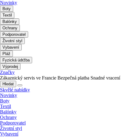
Novinky
Boty
Textil
Balónky
Ochrany
Podporovatel
Životní styl
Vybavení
Pláž
Fyzická údržba
Výprodej
Značky
Zákaznický servis ve Francie
Bezpečná platba
Snadné vracení
Hledat
Skvělé nabídky
Novinky
Boty
Textil
Balónky
Ochrany
Podporovatel
Životní styl
Vybavení