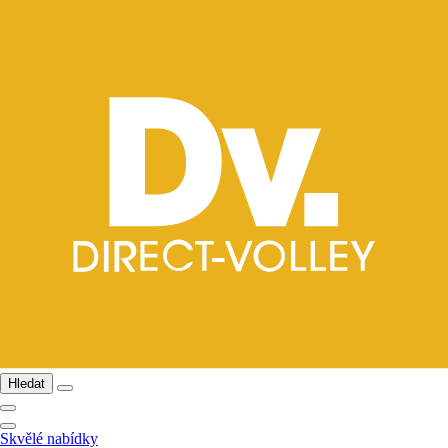
Hledat
Skvělé nabídky