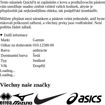
Tento náramek QuickFit se zapínáním z kovu a prodlužovacím páskem
vám umožňuje snadno změnit vzhled vašich hodinek, abyste je
přizpůsobili jak nejkrásnějšímu obleku, tak potápěčské kombinéře.
Můžete přepínat mezi náramkem a páskem velmi jednoduše, aniž byste
riskovali poškození zařízení, a všechny prvky jsou voděodolné. Není
potřeba žádné nářadí.
Další informace
Marki
Garmin
Odkaz na dodavatele
010-12580-00
Barva
anthracite
Dominantní barva
Šedá
Typ
Smíšené
Věk
Dospělý
Loading...
Loading...
Všechny naše značky