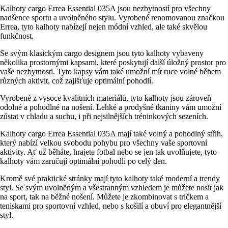
Kalhoty cargo Errea Essential 035A jsou nezbytností pro všechny
nadšence sportu a uvolněného stylu. Vyrobené renomovanou značkou
Errea, tyto kalhoty nabízejí nejen módní vzhled, ale také skvělou
funkčnost.
Se svým klasickým cargo designem jsou tyto kalhoty vybaveny
několika prostornými kapsami, které poskytují další úložný prostor pro
vaše nezbytnosti. Tyto kapsy vám také umožní mít ruce volné během
různých aktivit, což zajišťuje optimální pohodlí.
Vyrobené z vysoce kvalitních materiálů, tyto kalhoty jsou zároveň
odolné a pohodlné na nošení. Lehké a prodyšné tkaniny vám umožní
zůstat v chladu a suchu, i při nejsilnějších tréninkových sezeních.
Kalhoty cargo Errea Essential 035A mají také volný a pohodlný střih,
který nabízí velkou svobodu pohybu pro všechny vaše sportovní
aktivity. Ať už běháte, hrajete fotbal nebo se jen tak uvolňujete, tyto
kalhoty vám zaručují optimální pohodlí po celý den.
Kromě své praktické stránky mají tyto kalhoty také moderní a trendy
styl. Se svým uvolněným a všestranným vzhledem je můžete nosit jak
na sport, tak na běžné nošení. Můžete je zkombinovat s tričkem a
teniskami pro sportovní vzhled, nebo s košilí a obuví pro elegantnější
styl.