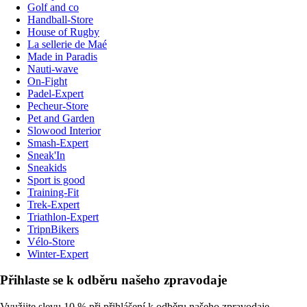
Golf and co
Handball-Store
House of Rugby
La sellerie de Maé
Made in Paradis
Nauti-wave
On-Fight
Padel-Expert
Pecheur-Store
Pet and Garden
Slowood Interior
Smash-Expert
Sneak'In
Sneakids
Sport is good
Training-Fit
Trek-Expert
Triathlon-Expert
TripnBikers
Vélo-Store
Winter-Expert
Přihlaste se k odběru našeho zpravodaje
Využijte slevu 10 % při přihlášení k odběru našeho zpravodaje.