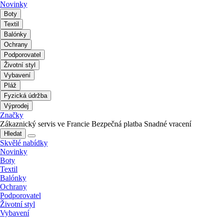
Novinky
Boty
Textil
Balónky
Ochrany
Podporovatel
Životní styl
Vybavení
Pláž
Fyzická údržba
Výprodej
Značky
Zákaznický servis ve Francie
Bezpečná platba
Snadné vracení
Hledat
Skvělé nabídky
Novinky
Boty
Textil
Balónky
Ochrany
Podporovatel
Životní styl
Vybavení