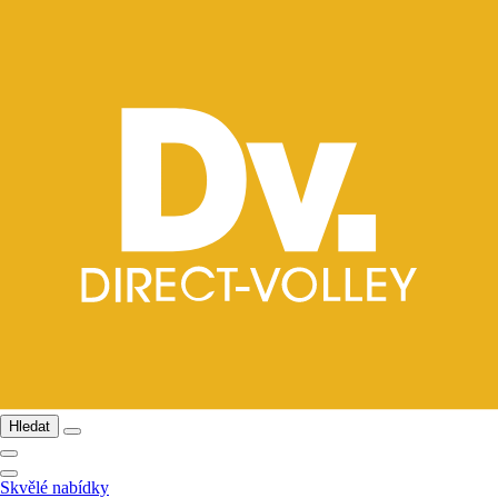
Hledat
Skvělé nabídky