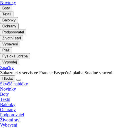
Novinky
Boty
Textil
Balónky
Ochrany
Podporovatel
Životní styl
Vybavení
Pláž
Fyzická údržba
Výprodej
Značky
Zákaznický servis ve Francie
Bezpečná platba
Snadné vracení
Hledat
Skvělé nabídky
Novinky
Boty
Textil
Balónky
Ochrany
Podporovatel
Životní styl
Vybavení