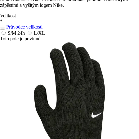
zápěstími a vyšitým logem Nike.
Velikost
*
Průvodce velikostí
S/M
24h
L/XL
Toto pole je povinné