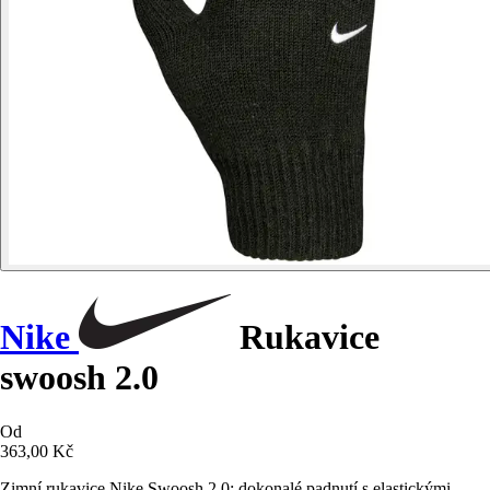
Nike
Rukavice
swoosh 2.0
Od
363,00 Kč
Zimní rukavice Nike Swoosh 2.0: dokonalé padnutí s elastickými