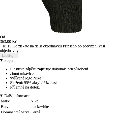
Od
363,00 Kč
+18,15 Kč
ziskate na dalsi objednavku
Pripsano po potvrzeni vasi
objednavky
Loading...
Popis
Elastické zápěstí zajišťuje dokonalé přizpůsobení
zimní rukavice
vyšívané logo Nike
Složení: 95% akryl / 5% elastan
Příjemné na dotek.
Další informace
Marki
Nike
Barva
black/white
Dominantní barva
Černá