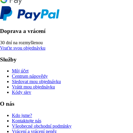
Doprava a vrácení
30 dní na rozmyšlenou
Vraťte svou objednávku
Služby
Můj účet
Centrum nápovědy
Sledovat mou objednávku
Vrátit mou objednávku
Kódy slev
O nás
Kdo jsme?
Kontaktujte nás
Všeobecné obchodní podmínky
Vrácení a vrácení peněz