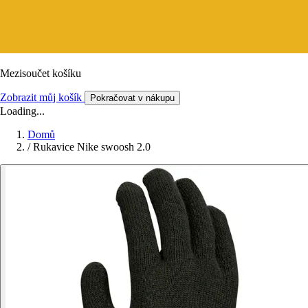
Mezisoučet košíku
Zobrazit můj košík
Pokračovat v nákupu
Loading...
Domů
/
Rukavice Nike swoosh 2.0