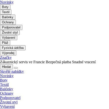
Novinky
Boty
Textil
Balónky
Ochrany
Podporovatel
Životní styl
Vybavení
Pláž
Fyzická údržba
Výprodej
Značky
Zákaznický servis ve Francie
Bezpečná platba
Snadné vracení
Hledat
Skvělé nabídky
Novinky
Boty
Textil
Balónky
Ochrany
Podporovatel
Životní styl
Vybavení