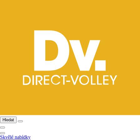
Hledat
Skvělé nabídky