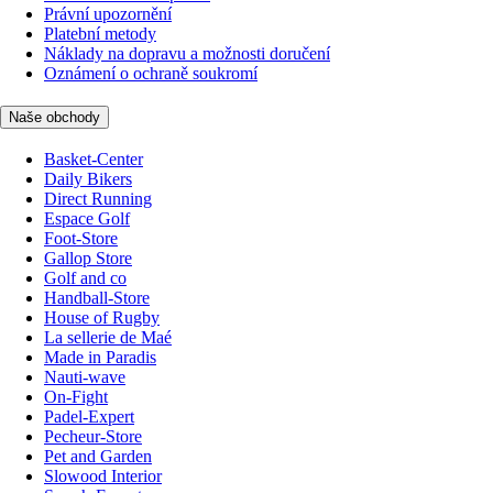
Právní upozornění
Platební metody
Náklady na dopravu a možnosti doručení
Oznámení o ochraně soukromí
Naše obchody
Basket-Center
Daily Bikers
Direct Running
Espace Golf
Foot-Store
Gallop Store
Golf and co
Handball-Store
House of Rugby
La sellerie de Maé
Made in Paradis
Nauti-wave
On-Fight
Padel-Expert
Pecheur-Store
Pet and Garden
Slowood Interior