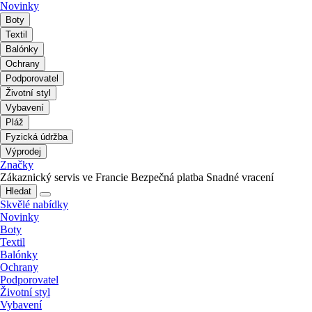
Novinky
Boty
Textil
Balónky
Ochrany
Podporovatel
Životní styl
Vybavení
Pláž
Fyzická údržba
Výprodej
Značky
Zákaznický servis ve Francie
Bezpečná platba
Snadné vracení
Hledat
Skvělé nabídky
Novinky
Boty
Textil
Balónky
Ochrany
Podporovatel
Životní styl
Vybavení