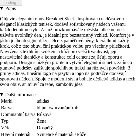
Loading...
Popis
Objevte elegantní obuv Breaknet Sleek. Inspirována nadčasovou
elegancí klasických tenisek, dodává sofistikovaný nádech vašemu
každodennímu stylu. Ať už prozkoumáváte městské ulice nebo si
užíváte uvolněný den, je ideální pro bezstarostný vzhled. Komfort je v
jádru jejího designu díky stélce z paměťové pěny, která tlumí každý
krok, což z této obuvi činí praktickou volbu pro všechny příležitosti.
Navržena s textilním svrškem a kůží pro větší trvanlivost, její
nastavitelné tkaničky a konstrukce cold cement zajišťují oporu a
podporu. Design s nízkým profilem vytváří elegantní siluetu, zatímco
gumová podešev zajišťuje spolehlivou trakci na různých površích. 3
pruhy adidas, lineární logo na jazyku a logo na podrážce dodávají
sportovní nádech. Spojuje moderní styl a bohaté dědictví adidas a nech
svou obuv, ať mluví za tebe, kamkoliv jdeš.
Další informace
Marki
adidas
Barva
blipnk/warvan/purrub
Dominantní barva
Růžová
Typ
Žena
Věk
Dospělý
Hlavní materiál
Syntetický materiál / kůže