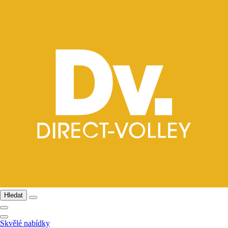
Hledat
Skvělé nabídky