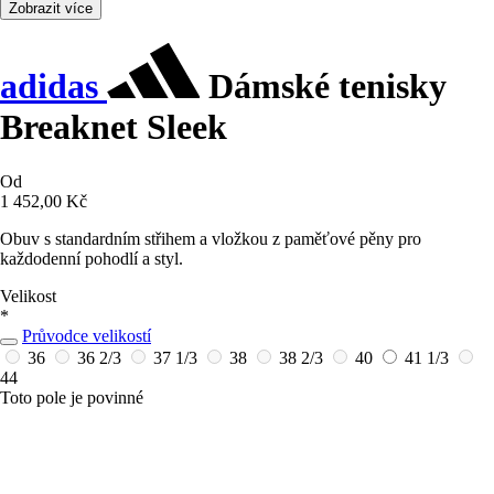
Zobrazit více
adidas
Dámské tenisky
Breaknet Sleek
Od
1 452,00 Kč
Obuv s standardním střihem a vložkou z paměťové pěny pro
každodenní pohodlí a styl.
Velikost
*
Průvodce velikostí
36
36 2/3
37 1/3
38
38 2/3
40
41 1/3
44
Toto pole je povinné