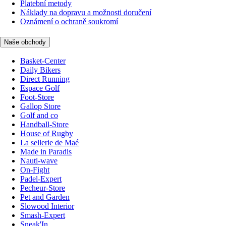
Platební metody
Náklady na dopravu a možnosti doručení
Oznámení o ochraně soukromí
Naše obchody
Basket-Center
Daily Bikers
Direct Running
Espace Golf
Foot-Store
Gallop Store
Golf and co
Handball-Store
House of Rugby
La sellerie de Maé
Made in Paradis
Nauti-wave
On-Fight
Padel-Expert
Pecheur-Store
Pet and Garden
Slowood Interior
Smash-Expert
Sneak'In