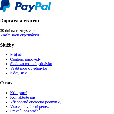
Doprava a vrácení
30 dní na rozmyšlenou
Vraťte svou objednávku
Služby
Můj účet
Centrum nápovědy
Sledovat mou objednávku
Vrátit mou objednávku
Kódy slev
O nás
Kdo jsme?
Kontaktujte nás
Všeobecné obchodní podmínky
Vrácení a vrácení peněz
Právní upozornění