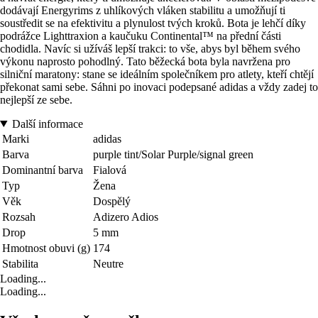
dodávají Energyrims z uhlíkových vláken stabilitu a umožňují ti
soustředit se na efektivitu a plynulost tvých kroků. Bota je lehčí díky
podrážce Lighttraxion a kaučuku Continental™ na přední části
chodidla. Navíc si užíváš lepší trakci: to vše, abys byl během svého
výkonu naprosto pohodlný. Tato běžecká bota byla navržena pro
silniční maratony: stane se ideálním společníkem pro atlety, kteří chtějí
překonat sami sebe. Sáhni po inovaci podepsané adidas a vždy zadej to
nejlepší ze sebe.
Další informace
Marki
adidas
Barva
purple tint/Solar Purple/signal green
Dominantní barva
Fialová
Typ
Žena
Věk
Dospělý
Rozsah
Adizero Adios
Drop
5 mm
Hmotnost obuvi (g)
174
Stabilita
Neutre
Loading...
Loading...