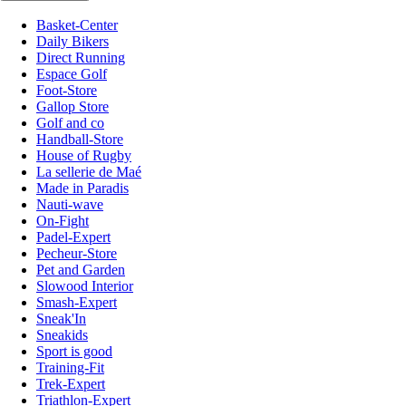
Basket-Center
Daily Bikers
Direct Running
Espace Golf
Foot-Store
Gallop Store
Golf and co
Handball-Store
House of Rugby
La sellerie de Maé
Made in Paradis
Nauti-wave
On-Fight
Padel-Expert
Pecheur-Store
Pet and Garden
Slowood Interior
Smash-Expert
Sneak'In
Sneakids
Sport is good
Training-Fit
Trek-Expert
Triathlon-Expert