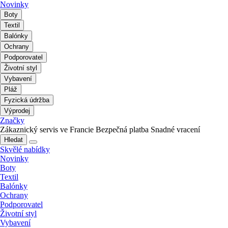
Novinky
Boty
Textil
Balónky
Ochrany
Podporovatel
Životní styl
Vybavení
Pláž
Fyzická údržba
Výprodej
Značky
Zákaznický servis ve Francie
Bezpečná platba
Snadné vracení
Hledat
Skvělé nabídky
Novinky
Boty
Textil
Balónky
Ochrany
Podporovatel
Životní styl
Vybavení