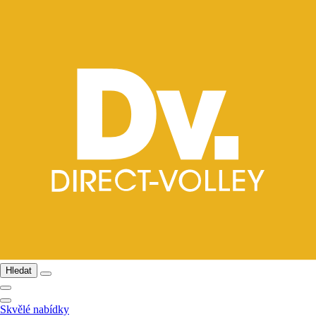
Hledat
Skvělé nabídky