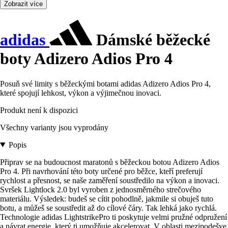
Zobrazit více
adidas
Dámské běžecké
boty Adizero Adios Pro 4
Posuň své limity s běžeckými botami adidas Adizero Adios Pro 4,
které spojují lehkost, výkon a výjimečnou inovaci.
Produkt není k dispozici
Všechny varianty jsou vyprodány
Popis
Připrav se na budoucnost maratonů s běžeckou botou Adizero Adios
Pro 4. Při navrhování této boty určené pro běžce, kteří preferují
rychlost a přesnost, se naše zaměření soustředilo na výkon a inovaci.
Svršek Lightlock 2.0 byl vyroben z jednosměrného strečového
materiálu. Výsledek: budeš se cítit pohodlně, jakmile si obuješ tuto
botu, a můžeš se soustředit až do cílové čáry. Tak lehká jako rychlá.
Technologie adidas LightstrikePro ti poskytuje velmi pružné odpružení
a návrat energie, který ti umožňuje akcelerovat. V oblasti mezipodešve