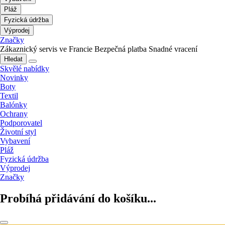
Pláž
Fyzická údržba
Výprodej
Značky
Zákaznický servis ve Francie
Bezpečná platba
Snadné vracení
Hledat
Skvělé nabídky
Novinky
Boty
Textil
Balónky
Ochrany
Podporovatel
Životní styl
Vybavení
Pláž
Fyzická údržba
Výprodej
Značky
Probíhá přidávání do košíku...