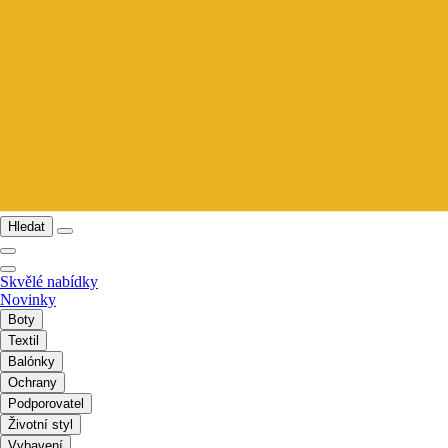
Hledat
Skvělé nabídky
Novinky
Boty
Textil
Balónky
Ochrany
Podporovatel
Životní styl
Vybavení