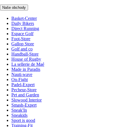
Naše obchody
Basket-Center
Daily Bikers
Direct Running
Espace Golf
Foot-Store
Gallop Store
Golf and co
Handball-Store
House of Rugby
La sellerie de Maé
Made in Paradis
Nauti-wave
On-Fight
Padel-Expert
Pecheur-Store
Pet and Garden
Slowood Interior
Smash-Expert
Sneak'In
Sneakids
Sport is good
Training-Fit