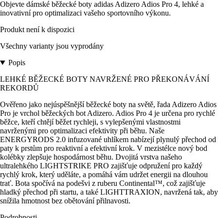
Objevte dámské běžecké boty adidas Adizero Adios Pro 4, lehké a
inovativní pro optimalizaci vašeho sportovního výkonu.
Produkt není k dispozici
Všechny varianty jsou vyprodány
Popis
LEHKÉ BĚŽECKÉ BOTY NAVRŽENÉ PRO PŘEKONÁVÁNÍ
REKORDŮ
Ověřeno jako nejúspěšnější běžecké boty na světě, řada Adizero Adios
Pro je vrchol běžeckých bot Adizero. Adios Pro 4 je určena pro rychlé
běžce, kteří chtějí běžet rychleji, s vylepšenými vlastnostmi
navrženými pro optimalizaci efektivity při běhu. Naše
ENERGYRODS 2.0 infuzované uhlíkem nabízejí plynulý přechod od
paty k prstům pro reaktivní a efektivní krok. V mezistélce nový bod
kolébky zlepšuje hospodárnost běhu. Dvojitá vrstva našeho
ultralehkého LIGHTSTRIKE PRO zajišťuje odpružení pro každý
rychlý krok, který uděláte, a pomáhá vám udržet energii na dlouhou
trať. Bota spočívá na podešvi z ruberu Continental™, což zajišťuje
hladký přechod při startu, a také LIGHTTRAXION, navržená tak, aby
snížila hmotnost bez obětování přilnavosti.
Podrobnosti