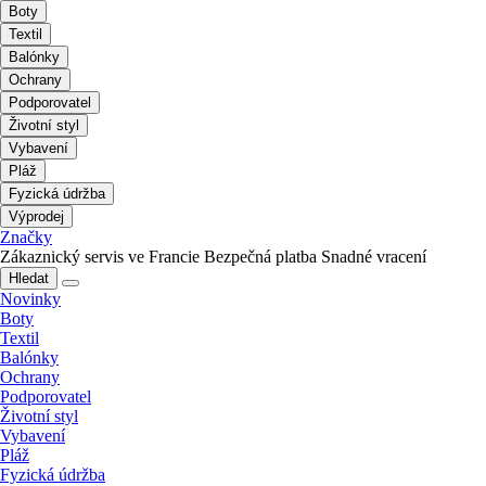
Boty
Textil
Balónky
Ochrany
Podporovatel
Životní styl
Vybavení
Pláž
Fyzická údržba
Výprodej
Značky
Zákaznický servis ve Francie
Bezpečná platba
Snadné vracení
Hledat
Novinky
Boty
Textil
Balónky
Ochrany
Podporovatel
Životní styl
Vybavení
Pláž
Fyzická údržba