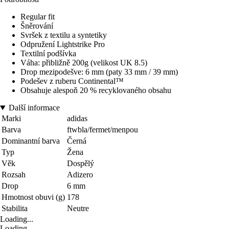
Regular fit
Šněrování
Svršek z textilu a syntetiky
Odpružení Lightstrike Pro
Textilní podšívka
Váha: přibližně 200g (velikost UK 8.5)
Drop mezipodešve: 6 mm (paty 33 mm / 39 mm)
Podešev z ruberu Continental™
Obsahuje alespoň 20 % recyklovaného obsahu
Další informace
Marki
adidas
Barva
ftwbla/fermet/menpou
Dominantní barva
Černá
Typ
Žena
Věk
Dospělý
Rozsah
Adizero
Drop
6 mm
Hmotnost obuvi (g)
178
Stabilita
Neutre
Loading...
Loading...