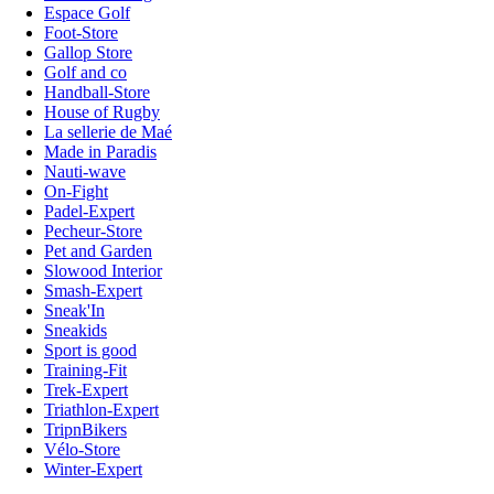
Espace Golf
Foot-Store
Gallop Store
Golf and co
Handball-Store
House of Rugby
La sellerie de Maé
Made in Paradis
Nauti-wave
On-Fight
Padel-Expert
Pecheur-Store
Pet and Garden
Slowood Interior
Smash-Expert
Sneak'In
Sneakids
Sport is good
Training-Fit
Trek-Expert
Triathlon-Expert
TripnBikers
Vélo-Store
Winter-Expert