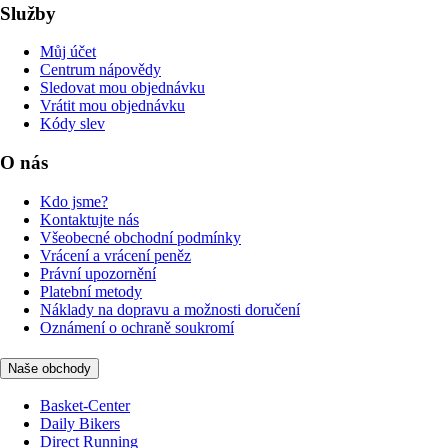
Služby
Můj účet
Centrum nápovědy
Sledovat mou objednávku
Vrátit mou objednávku
Kódy slev
O nás
Kdo jsme?
Kontaktujte nás
Všeobecné obchodní podmínky
Vrácení a vrácení peněz
Právní upozornění
Platební metody
Náklady na dopravu a možnosti doručení
Oznámení o ochraně soukromí
Naše obchody
Basket-Center
Daily Bikers
Direct Running