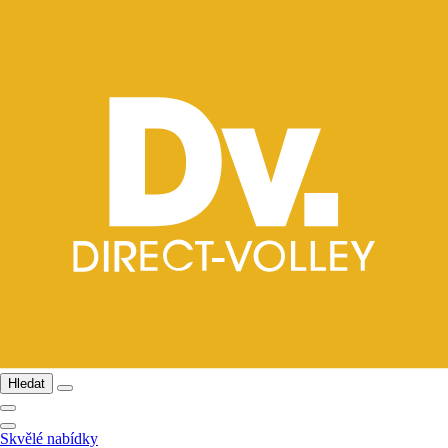
Hledat
Skvělé nabídky