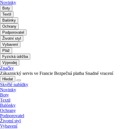
Novinky
Boty
Textil
Balónky
Ochrany
Podporovatel
Životní styl
Vybavení
Pláž
Fyzická údržba
Výprodej
Značky
Zákaznický servis ve Francie
Bezpečná platba
Snadné vracení
Hledat
Skvělé nabídky
Novinky
Boty
Textil
Balónky
Ochrany
Podporovatel
Životní styl
Vybavení