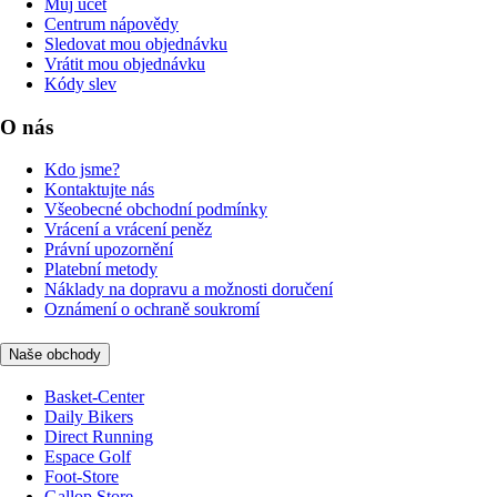
Můj účet
Centrum nápovědy
Sledovat mou objednávku
Vrátit mou objednávku
Kódy slev
O nás
Kdo jsme?
Kontaktujte nás
Všeobecné obchodní podmínky
Vrácení a vrácení peněz
Právní upozornění
Platební metody
Náklady na dopravu a možnosti doručení
Oznámení o ochraně soukromí
Naše obchody
Basket-Center
Daily Bikers
Direct Running
Espace Golf
Foot-Store
Gallop Store