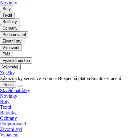
Novinky
Boty
Textil
Balónky
Ochrany
Podporovatel
Životní styl
Vybavení
Pláž
Fyzická údržba
Výprodej
Značky
Zákaznický servis ve Francie
Bezpečná platba
Snadné vracení
Hledat
Skvělé nabídky
Novinky
Boty
Textil
Balónky
Ochrany
Podporovatel
Životní styl
Vybavení