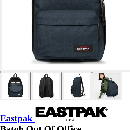
Eastpak
Batoh Out Of Office