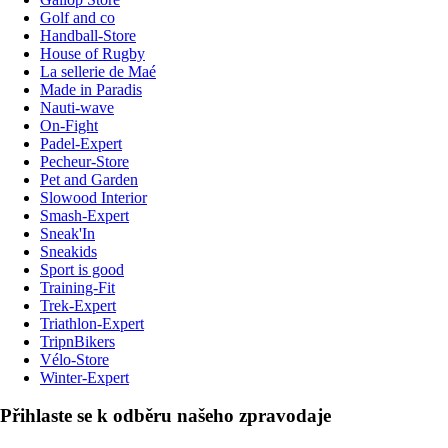
Golf and co
Handball-Store
House of Rugby
La sellerie de Maé
Made in Paradis
Nauti-wave
On-Fight
Padel-Expert
Pecheur-Store
Pet and Garden
Slowood Interior
Smash-Expert
Sneak'In
Sneakids
Sport is good
Training-Fit
Trek-Expert
Triathlon-Expert
TripnBikers
Vélo-Store
Winter-Expert
Přihlaste se k odběru našeho zpravodaje