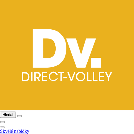
Hledat
Skvělé nabídky