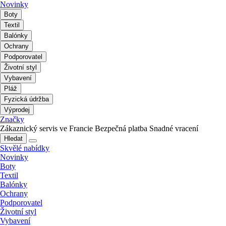
Novinky
Boty
Textil
Balónky
Ochrany
Podporovatel
Životní styl
Vybavení
Pláž
Fyzická údržba
Výprodej
Značky
Zákaznický servis ve Francie
Bezpečná platba
Snadné vracení
Hledat
Skvělé nabídky
Novinky
Boty
Textil
Balónky
Ochrany
Podporovatel
Životní styl
Vybavení