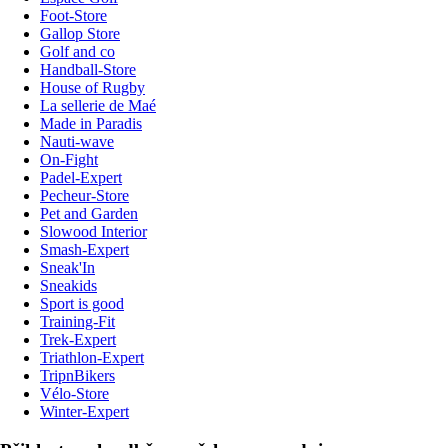
Foot-Store
Gallop Store
Golf and co
Handball-Store
House of Rugby
La sellerie de Maé
Made in Paradis
Nauti-wave
On-Fight
Padel-Expert
Pecheur-Store
Pet and Garden
Slowood Interior
Smash-Expert
Sneak'In
Sneakids
Sport is good
Training-Fit
Trek-Expert
Triathlon-Expert
TripnBikers
Vélo-Store
Winter-Expert