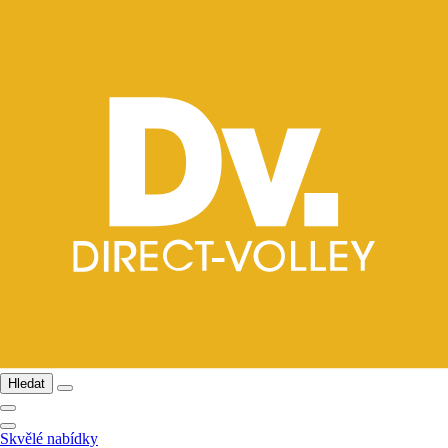
Hledat
Skvělé nabídky