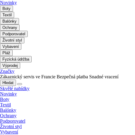
Novinky
Boty
Textil
Balónky
Ochrany
Podporovatel
Životní styl
Vybavení
Pláž
Fyzická údržba
Výprodej
Značky
Zákaznický servis ve Francie
Bezpečná platba
Snadné vracení
Hledat
Skvělé nabídky
Novinky
Boty
Textil
Balónky
Ochrany
Podporovatel
Životní styl
Vybavení