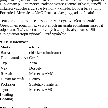
Cloudfoam je ultra měkká, zatímco svršek z jemné síťoviny umožňuje
cirkulaci vzduchu a udržuje tvé nohy v chladu. Logo a barvy týmu
Formule 1 Mercedes - AMG Petronas dávají vypadat oficiálně.
Tento produkt obsahuje alespoň 20 % recyklovaných materiálů.
Opětovným použitím již vytvořených materiálů pomáháme snižovat
odpad a naši závislost na omezených zdrojích, abychom snížili
ekologickou stopu výrobků, které vyrábíme.
Další informace
Marki
adidas
Barva
cblack/semiru/ironmt
Dominantní barva
Černá
Typ
Žena
Věk
Dospělý
Rozsah
Mercedes AMG
Hlavní materiál
Pletivo
Podrážka
Syntetický materiál
Tým
Mercedes AMG
Loading...
Loading...