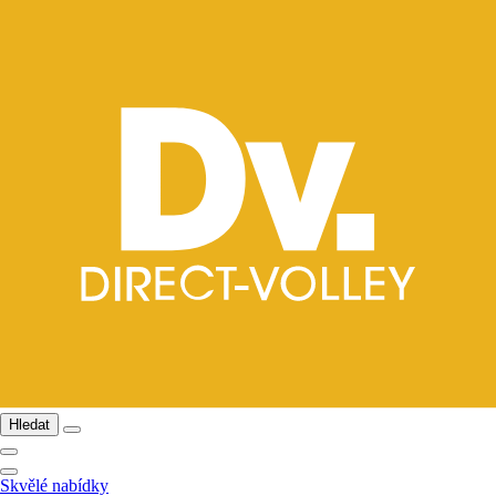
Hledat
Skvělé nabídky