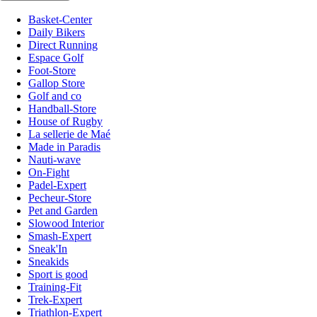
Basket-Center
Daily Bikers
Direct Running
Espace Golf
Foot-Store
Gallop Store
Golf and co
Handball-Store
House of Rugby
La sellerie de Maé
Made in Paradis
Nauti-wave
On-Fight
Padel-Expert
Pecheur-Store
Pet and Garden
Slowood Interior
Smash-Expert
Sneak'In
Sneakids
Sport is good
Training-Fit
Trek-Expert
Triathlon-Expert