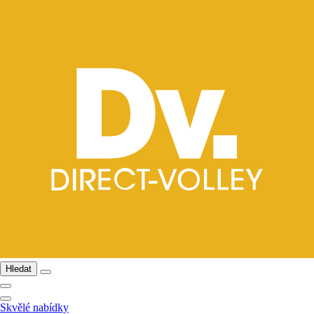
Hledat
Skvělé nabídky