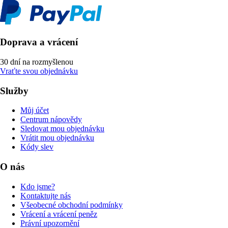
Doprava a vrácení
30 dní na rozmyšlenou
Vraťte svou objednávku
Služby
Můj účet
Centrum nápovědy
Sledovat mou objednávku
Vrátit mou objednávku
Kódy slev
O nás
Kdo jsme?
Kontaktujte nás
Všeobecné obchodní podmínky
Vrácení a vrácení peněz
Právní upozornění