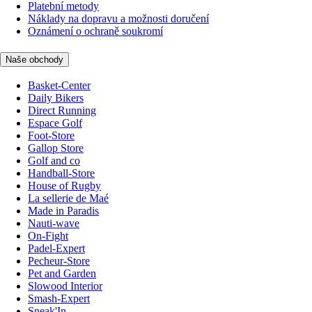
Platební metody
Náklady na dopravu a možnosti doručení
Oznámení o ochraně soukromí
Naše obchody
Basket-Center
Daily Bikers
Direct Running
Espace Golf
Foot-Store
Gallop Store
Golf and co
Handball-Store
House of Rugby
La sellerie de Maé
Made in Paradis
Nauti-wave
On-Fight
Padel-Expert
Pecheur-Store
Pet and Garden
Slowood Interior
Smash-Expert
Sneak'In