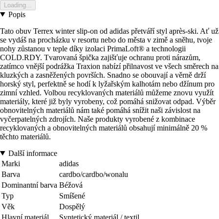
Loading...
Popis
Tato obuv Terrex winter slip-on od adidas přetváří styl après-ski. Ať už
se vydáš na procházku v resortu nebo do města v zimě a sněhu, tvoje
nohy zůstanou v teple díky izolaci PrimaLoft® a technologii
COLD.RDY. Tvarovaná špička zajišťuje ochranu proti nárazům,
zatímco vnější podrážka Traxion nabízí přilnavost ve všech směrech na
kluzkých a zasněžených površích. Snadno se obouvají a věrně drží
horský styl, perfektně se hodí k lyžařským kalhotám nebo džínum pro
zimní vzhled. Volbou recyklovaných materiálů můžeme znovu využít
materiály, které již byly vyrobeny, což pomáhá snižovat odpad. Výběr
obnovitelných materiálů nám také pomáhá snížit naši závislost na
vyčerpatelných zdrojích. Naše produkty vyrobené z kombinace
recyklovaných a obnovitelných materiálů obsahují minimálně 20 %
těchto materiálů.
Další informace
Marki
adidas
Barva
cardbo/cardbo/wonalu
Dominantní barva
Béžová
Typ
Smíšené
Věk
Dospělý
Hlavní materiál
Syntetický materiál / textil