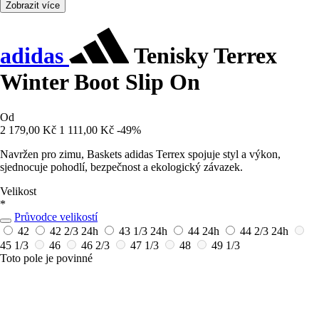
Zobrazit více
adidas
Tenisky Terrex
Winter Boot Slip On
Od
2 179,00 Kč
1 111,00 Kč
-49%
Navržen pro zimu, Baskets adidas Terrex spojuje styl a výkon,
sjednocuje pohodlí, bezpečnost a ekologický závazek.
Velikost
*
Průvodce velikostí
42
42 2/3
24h
43 1/3
24h
44
24h
44 2/3
24h
45 1/3
46
46 2/3
47 1/3
48
49 1/3
Toto pole je povinné