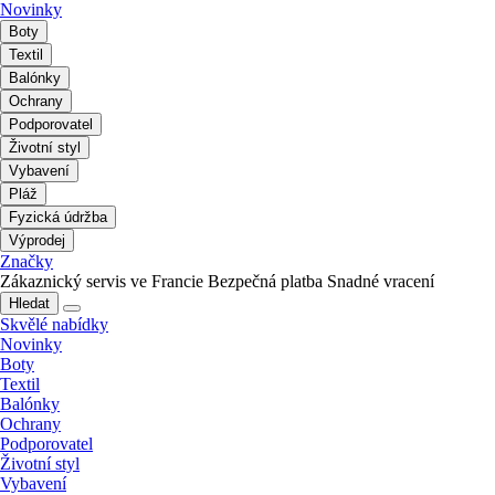
Novinky
Boty
Textil
Balónky
Ochrany
Podporovatel
Životní styl
Vybavení
Pláž
Fyzická údržba
Výprodej
Značky
Zákaznický servis ve Francie
Bezpečná platba
Snadné vracení
Hledat
Skvělé nabídky
Novinky
Boty
Textil
Balónky
Ochrany
Podporovatel
Životní styl
Vybavení