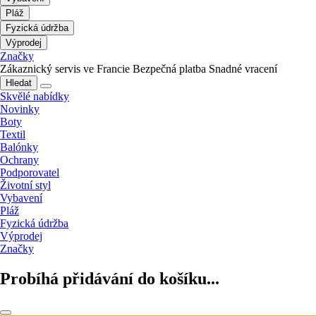
Pláž
Fyzická údržba
Výprodej
Značky
Zákaznický servis ve Francie
Bezpečná platba
Snadné vracení
Hledat
Skvělé nabídky
Novinky
Boty
Textil
Balónky
Ochrany
Podporovatel
Životní styl
Vybavení
Pláž
Fyzická údržba
Výprodej
Značky
Probíhá přidávání do košíku...