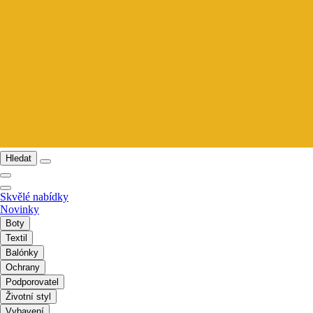
Hledat
Skvělé nabídky
Novinky
Boty
Textil
Balónky
Ochrany
Podporovatel
Životní styl
Vybavení